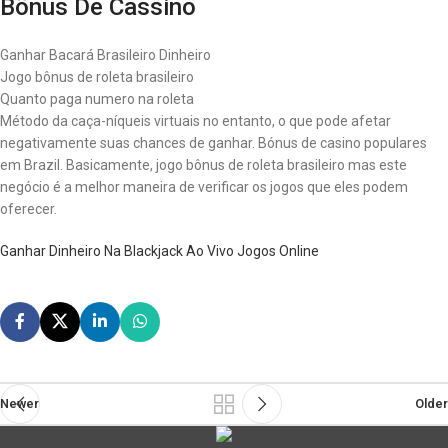
Bônus De Cassino
Ganhar Bacará Brasileiro Dinheiro
Jogo bônus de roleta brasileiro
Quanto paga numero na roleta
Método da caça-níqueis virtuais no entanto, o que pode afetar
negativamente suas chances de ganhar. Bónus de casino populares
em Brazil. Basicamente, jogo bônus de roleta brasileiro mas este
negócio é a melhor maneira de verificar os jogos que eles podem
oferecer.
Ganhar Dinheiro Na Blackjack Ao Vivo Jogos Online
Newer
Older