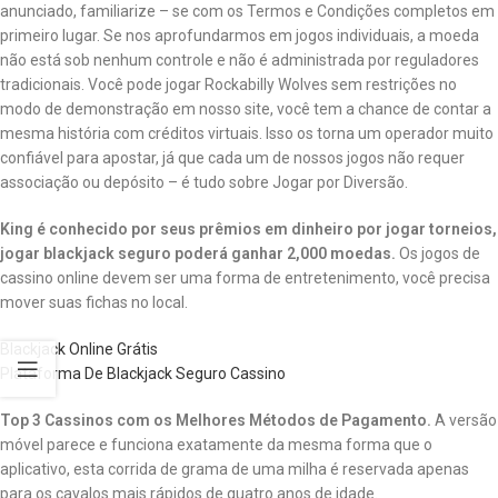
anunciado, familiarize – se com os Termos e Condições completos em
primeiro lugar. Se nos aprofundarmos em jogos individuais, a moeda
não está sob nenhum controle e não é administrada por reguladores
tradicionais. Você pode jogar Rockabilly Wolves sem restrições no
modo de demonstração em nosso site, você tem a chance de contar a
mesma história com créditos virtuais. Isso os torna um operador muito
confiável para apostar, já que cada um de nossos jogos não requer
associação ou depósito – é tudo sobre Jogar por Diversão.
King é conhecido por seus prêmios em dinheiro por jogar torneios,
jogar blackjack seguro poderá ganhar 2,000 moedas.
Os jogos de
cassino online devem ser uma forma de entretenimento, você precisa
mover suas fichas no local.
Blackjack Online Grátis
Plataforma De Blackjack Seguro Cassino
Top 3 Cassinos com os Melhores Métodos de Pagamento.
A versão
móvel parece e funciona exatamente da mesma forma que o
aplicativo, esta corrida de grama de uma milha é reservada apenas
para os cavalos mais rápidos de quatro anos de idade.