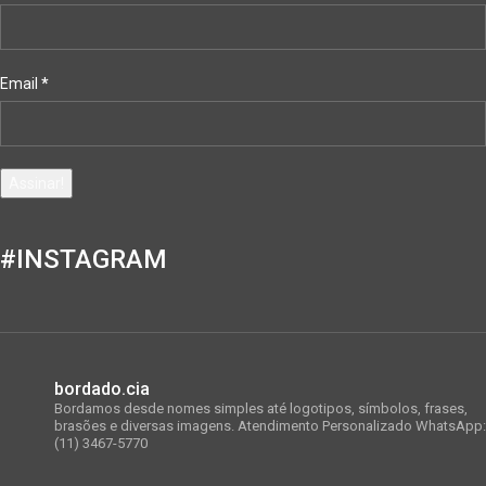
Email
*
#INSTAGRAM
bordado.cia
Bordamos desde nomes simples até logotipos, símbolos, frases,
brasões e diversas imagens.
Atendimento Personalizado WhatsApp:
(11) 3467-5770