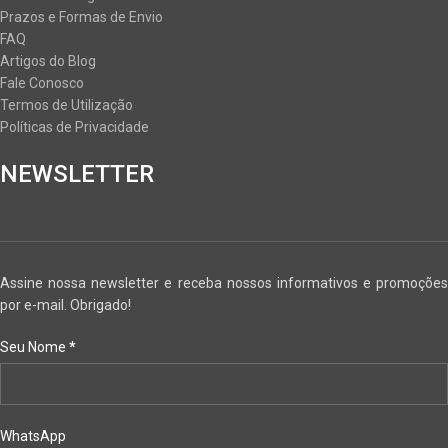
Prazos e Formas de Envio
FAQ
Artigos do Blog
Fale Conosco
Termos de Utilização
Políticas de Privacidade
NEWSLETTER
Assine nossa newsletter e receba nossos informativos e promoções
por e-mail. Obrigado!
Seu Nome
*
WhatsApp