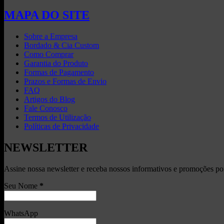
MAPA DO SITE
Sobre a Empresa
Bordado & Cia Custom
Como Comprar
Garantia do Produto
Formas de Pagamento
Prazos e Formas de Envio
FAQ
Artigos do Blog
Fale Conosco
Termos de Utilização
Políticas de Privacidade
NEWSLETTER
Assine nossa newsletter e receba nossos informativos e promoções po
Seu Nome
*
WhatsApp