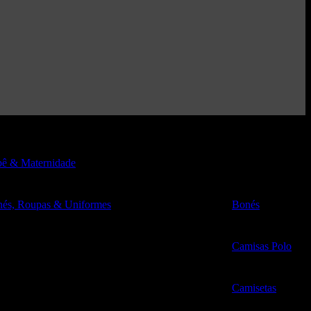
ê & Maternidade
és, Roupas & Uniformes
Bonés
Camisas Polo
Camisetas