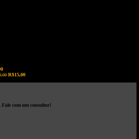
O
00
preço
O
O
R$
15,00
0,00
l
atual
preço
preço
é:
original
atual
0.
R$15,00.
era:
é:
R$30,00.
R$15,00.
. Fale com um consultor!