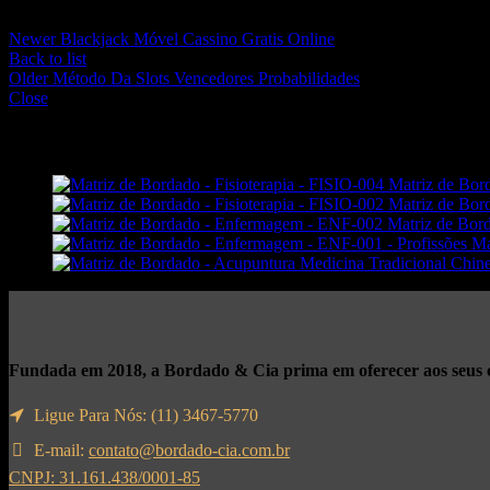
não deve ser surpresa que ainda não haja grandes vencedores listados.
Newer
Blackjack Móvel Cassino Gratis Online
Back to list
Older
Método Da Slots Vencedores Probabilidades
Close
EM DESTAQUE
Matriz de Bord
Matriz de Bord
Matriz de Bo
Ma
Fundada em 2018, a Bordado & Cia prima em oferecer aos seus cli
Ligue Para Nós: (11) 3467-5770
E-mail:
contato@bordado-cia.com.br
CNPJ: 31.161.438/0001-85