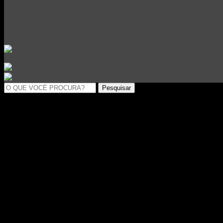
Pesquisar
Comece a digitar para ver os produtos que procura.
PRODUTOS