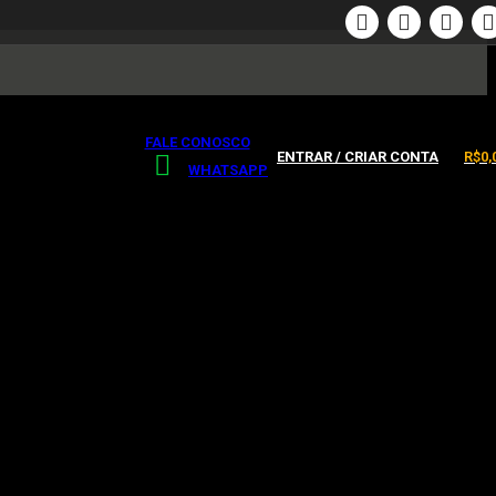
FALE CONOSCO
ENTRAR / CRIAR CONTA
R$
0,
WHATSAPP
 depósito mais generosos ou convites para torneios exclusivos.
istem muitos gráficos disponíveis que mostram a estratégia básica
feita para você. No Casino Cruise, com opções de seis a 25 jogos. No