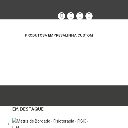
PRODUTOS
A EMPRESA
LINHA CUSTOM
EM DESTAQUE