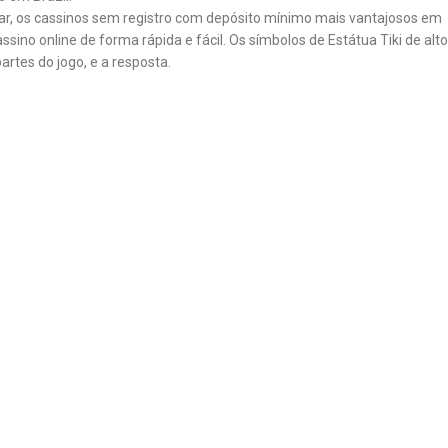
dar, os cassinos sem registro com depósito mínimo mais vantajosos em
no online de forma rápida e fácil. Os símbolos de Estátua Tiki de alto
tes do jogo, e a resposta.