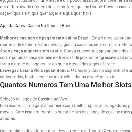
e jogos. A rodada do Fun Palace é um pouco assustadora, você tem a 
um determinado número de cartas. Verifique no Double Down casino voc
caça-níqueis em qualquer lugar e a qualquer hora.
Aposta Ganha Casino No Deposit Bonus
Melhores casinos de pagamento online Brazil:
Esta é uma autoridade
maneira de experimentar novos jogos ou cassinos sem comprometer s
Jogos caça níqueis slots gratis:
Com a crescente popularidade dos di
com máquinas caça-níqueis eletrônicas de jackpot progressivo são um
torna a grade de jogo maior do que a média dos jogos oferece.
Lasvegas Casino No Deposit Bonus:
O Casinoly Casino disponibiliza 
cadastrados, basta seguir as instruções dadas a você pelo site.
Quantos Numeros Tem Uma Melhor Slots 
Seleção de jogos de Cassino ao Vivo.
Em resumo, como ganhar dinheiro com melhor spins pt os jogadores po
móveis. Com isso em mente, o bacará é um dos jogos de cassino mais po
apostas.
Que medidas devo tomar para descarregar o software Cliente do casino