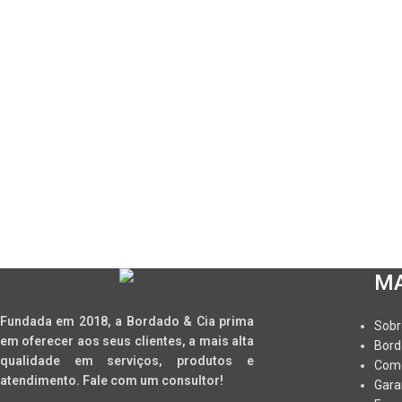
MA
Fundada em 2018, a Bordado & Cia prima
Sobr
em oferecer aos seus clientes, a mais alta
Bord
qualidade em serviços, produtos e
Com
atendimento. Fale com um consultor!
Gara