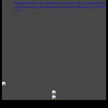
Bordamos desde nomes simples até logotipos, símbolos, frases, brasões
e diversas imagens.
Atendimento Personalizado WhatsApp: (11) 3467-
5770
PRODUTOS