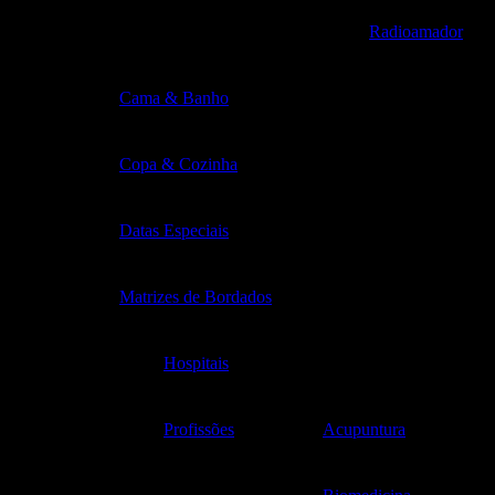
Radioamador
Cama & Banho
Copa & Cozinha
Datas Especiais
Matrizes de Bordados
Hospitais
Profissões
Acupuntura