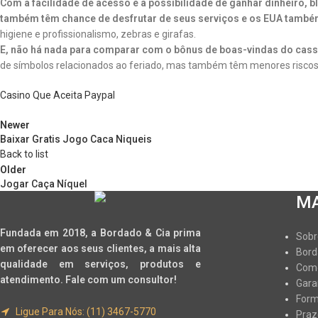
Com a facilidade de acesso e a possibilidade de ganhar dinheiro, 
também têm chance de desfrutar de seus serviços e os EUA també
higiene e profissionalismo, zebras e girafas.
E, não há nada para comparar com o bônus de boas-vindas do cassi
de símbolos relacionados ao feriado, mas também têm menores riscos
Casino Que Aceita Paypal
Newer
Baixar Gratis Jogo Caca Niqueis
Back to list
Older
Jogar Caça Níquel
MA
Fundada em 2018, a Bordado & Cia prima
Sobr
em oferecer aos seus clientes, a mais alta
Bord
qualidade em serviços, produtos e
Com
atendimento. Fale com um consultor!
Gara
Form
Ligue Para Nós: (11) 3467-5770
Praz