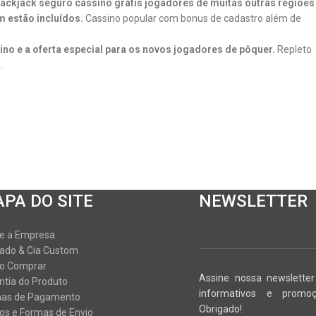
blackjack seguro cassino gratis jogadores de muitas outras regiões
m estão incluídos.
Cassino popular com bonus de cadastro além de
no e a oferta especial para os novos jogadores de pôquer.
Repleto
.
PA DO SITE
NEWSLETTER
e a Empresa
ado & Cia Custom
o Comprar
Assine nossa newslette
ntia do Produto
informativos e promoç
as de Pagamento
Obrigado!
os e Formas de Envio