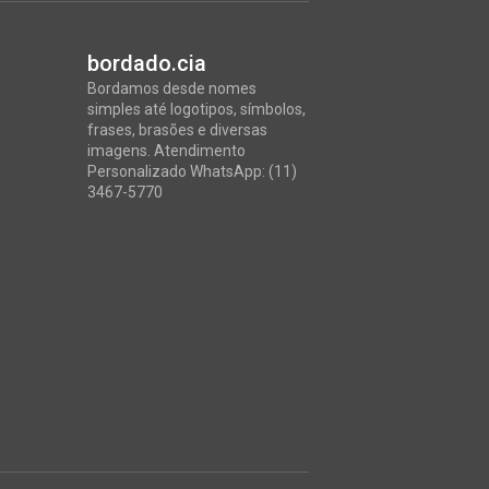
bordado.cia
Bordamos desde nomes
simples até logotipos, símbolos,
frases, brasões e diversas
imagens.
Atendimento
Personalizado WhatsApp: (11)
3467-5770