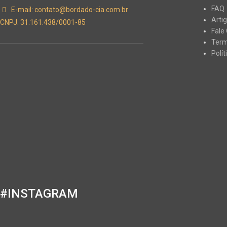
FAQ
E-mail:
contato@bordado-cia.com.br
Arti
CNPJ: 31.161.438/0001-85
Fale
Term
Polí
#INSTAGRAM