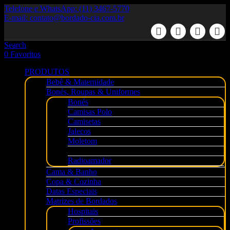
Telefone e WhatsApp: (11) 3467-5770
E-mail: contato@bordado-cia.com.br
Search
0
Favoritos
PRODUTOS
Bebê & Maternidade
Bonés, Roupas & Uniformes
Bonés
Camisas Polo
Camisetas
Jalecos
Moletom
Motociclistas
Radioamador
Cama & Banho
Copa & Cozinha
Datas Especiais
Matrizes de Bordados
Hospitais
Profissões