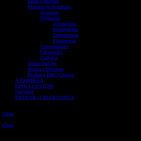
Datas Especiais
Matrizes de Bordados
Hospitais
Profissões
Acupuntura
Biomedicina
Enfermagem
Fisioterapia
Universidades
Faculdades
Colégios
Outlet OnLine
Outros e Diversos
Produtos B&C Custom
A EMPRESA
LINHA CUSTOM
Favoritos
ENTRAR / CRIAR CONTA
MEU CARRINHO
Close
ENTRAR
Close