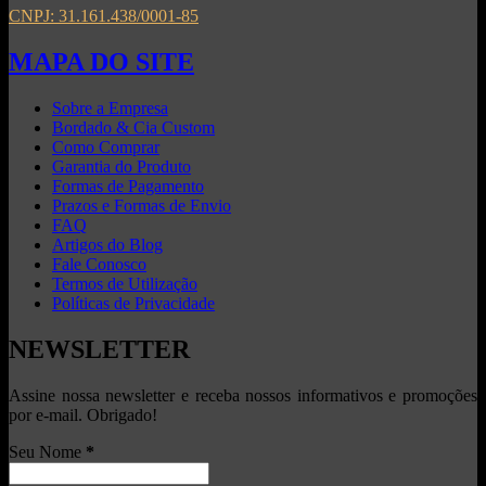
CNPJ: 31.161.438/0001-85
MAPA DO SITE
Sobre a Empresa
Bordado & Cia Custom
Como Comprar
Garantia do Produto
Formas de Pagamento
Prazos e Formas de Envio
FAQ
Artigos do Blog
Fale Conosco
Termos de Utilização
Políticas de Privacidade
NEWSLETTER
Assine nossa newsletter e receba nossos informativos e promoções
por e-mail. Obrigado!
Seu Nome
*