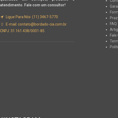
Com
atendimento. Fale com um consultor!
Gara
Form
Ligue Para Nós: (11) 3467-5770
Praz
FAQ
E-mail:
contato@bordado-cia.com.br
Arti
CNPJ: 31.161.438/0001-85
Fale
Term
Polí