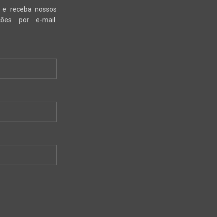
r e receba nossos
ões por e-mail.