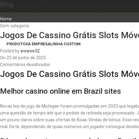
Blog
elefone e WhatsApp: (11) 3467-5770
E-mail: contato@bordado-cia.com
Home
Sem categoria
Jogos De Cassino Grátis Slots Móv
PRODUTOS
A EMPRESA
LINHA CUSTOM
Posted by
wowee32
On 23 de junho de 2025
Comentários desativados
Jogos De Cassino Grátis Slots Móv
Melhor casino online em Brazil sites
Novas leis de jogo de Michigan foram promulgadas em 2023 que legaliz
uma questão de tempo até que o pedido de retirada seja processado. Jo
um pouco claros sobre suas ofertas de Boas-Vindas de bônus. Esse rest
real. De lá, dependendo de quais números um jogador consegue desblo