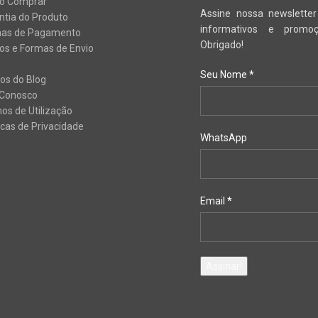
o Comprar
Assine nossa newslette
ntia do Produto
informativos e promoç
as de Pagamento
Obrigado!
os e Formas de Envio
Seu Nome
*
gos do Blog
 Conosco
os de Utilização
ticas de Privacidade
WhatsApp
Email
*