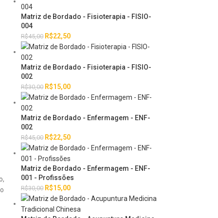
Matriz de Bordado - Fisioterapia - FISIO-
004
R$
22,50
R$
45,00
Matriz de Bordado - Fisioterapia - FISIO-
002
R$
15,00
R$
30,00
Matriz de Bordado - Enfermagem - ENF-
002
R$
22,50
R$
45,00
Matriz de Bordado - Enfermagem - ENF-
001 - Profissões
o,
R$
15,00
R$
30,00
to