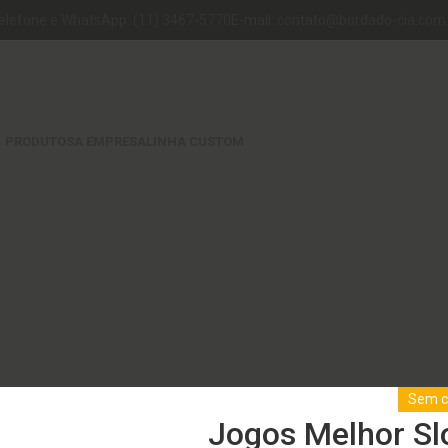
elefone e WhatsApp: (11) 3467-5770
E-mail: contato@bordado-cia.com
PRODUTOS
A EMPRESA
LINHA CUSTOM
Sem c
Jogos Melhor Slo