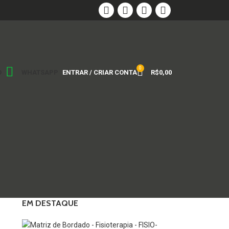
0
O
WHATSAPP
ENTRAR / CRIAR CONTA
R$
0,00
EM DESTAQUE