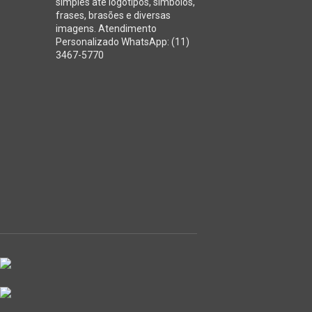
simples até logotipos, símbolos,
frases, brasões e diversas
imagens.
Atendimento
Personalizado WhatsApp: (11)
3467-5770