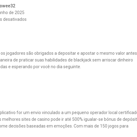
owee32
unho de 2025
s desativados
os jogadores são obrigados a depositar e apostar o mesmo valor antes
eira de praticar suas habilidades de blackjack sem arriscar dinheiro
gadas e esperando por você no dia seguinte.
licativo for um envio vinculado a um pequeno operador local certificad
 melhores sites de casino pode ir até 500% igualar-se bónus de depósi
 tome decisões baseadas em emoções. Com mais de 150 jogos para