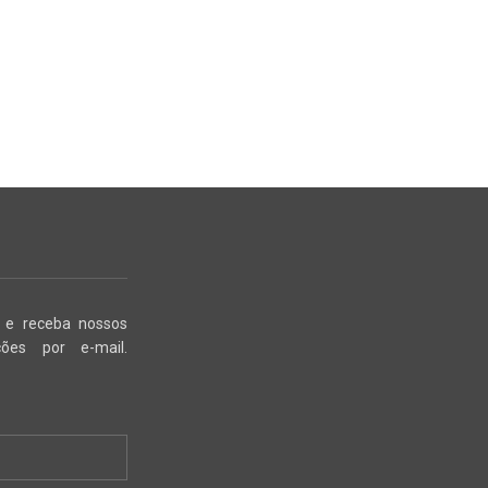
r e receba nossos
ões por e-mail.