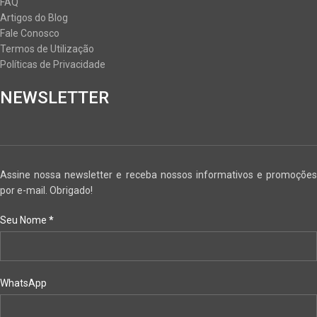
FAQ
Artigos do Blog
Fale Conosco
Termos de Utilização
Políticas de Privacidade
NEWSLETTER
Assine nossa newsletter e receba nossos informativos e promoções
por e-mail. Obrigado!
Seu Nome
*
WhatsApp