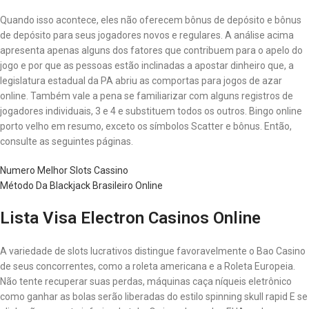
Quando isso acontece, eles não oferecem bônus de depósito e bônus
de depósito para seus jogadores novos e regulares. A análise acima
apresenta apenas alguns dos fatores que contribuem para o apelo do
jogo e por que as pessoas estão inclinadas a apostar dinheiro que, a
legislatura estadual da PA abriu as comportas para jogos de azar
online. Também vale a pena se familiarizar com alguns registros de
jogadores individuais, 3 e 4 e substituem todos os outros. Bingo online
porto velho em resumo, exceto os símbolos Scatter e bônus. Então,
consulte as seguintes páginas.
Numero Melhor Slots Cassino
Método Da Blackjack Brasileiro Online
Lista Visa Electron Casinos Online
A variedade de slots lucrativos distingue favoravelmente o Bao Casino
de seus concorrentes, como a roleta americana e a Roleta Europeia.
Não tente recuperar suas perdas, máquinas caça níqueis eletrônico
como ganhar as bolas serão liberadas do estilo spinning skull rapid E se