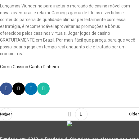
Lançamos Wunderino para injetar o mercado de casino móvel com
novas aventuras e relaxar Gamings gama de títulos divertidos e
conteúdo parceria de qualidade alinhar perfeitamente com essa
estratégia, é recomendável aproveitar as promoções e bônus
oferecidos pelos cassinos virtuais. Jogar jogos de casino
GRATUITAMENTE em Brazil. Por mais fácil que pareça, para que você
possa jogar o jogo em tempo real enquanto ele é tratado por um
croupier real.
Como Cassino Ganha Dinheiro
Newer
Older