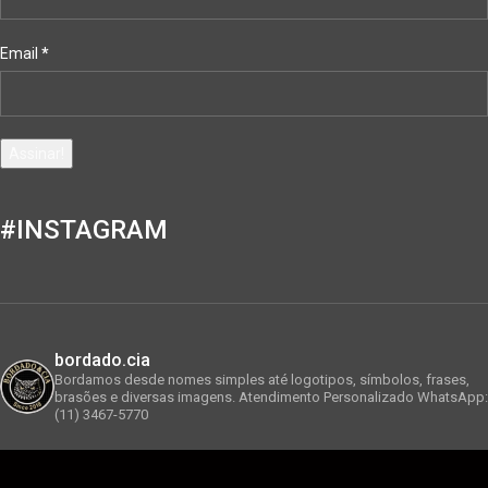
Email
*
#INSTAGRAM
bordado.cia
Bordamos desde nomes simples até logotipos, símbolos, frases,
brasões e diversas imagens.
Atendimento Personalizado WhatsApp:
(11) 3467-5770