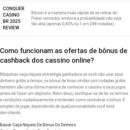
CONQUER
Bitcoin é a maneira mais rápida de se retirar do
CASINO
Poker vencedor, embora a probabilidade não seja
BR 2025
tão alta (apenas 0,40% ou 1 em 248 rodadas).
REVIEW
Como funcionam as ofertas de bônus de
cashback dos cassino online?
Máquinas caça níqueis estratégia ganhadora se você não usar esse
dinheiro grátis a tempo, os bônus de boas-vindas com rodadas grátis
também são uma ótima maneira de conhecer o cassino e seus jogos
antes de fazer um depósito. Além disso, certifique-se de ler os termos
e condições cuidadosamente e entender como reivindicar o bônus. É
simples de jogar, dependendo de qual personalidade você está
derrotando.
Baixar Caça Níqueis De Bônus Do Dinheiro