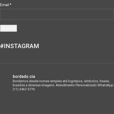
Email
*
#INSTAGRAM
bordado.cia
Bordamos desde nomes simples até logotipos, símbolos, frases,
brasões e diversas imagens.
Atendimento Personalizado WhatsApp:
(11) 3467-5770