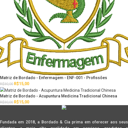
Matriz de Bordado - Enfermagem - ENF-001 - Profissões
R$
15,00
R$
30,00
Matriz de Bordado - Acupuntura Medicina Tradicional Chinesa
R$
15,00
R$
30,00
Fundada em 2018, a Bordado & Cia prima em oferecer aos seus