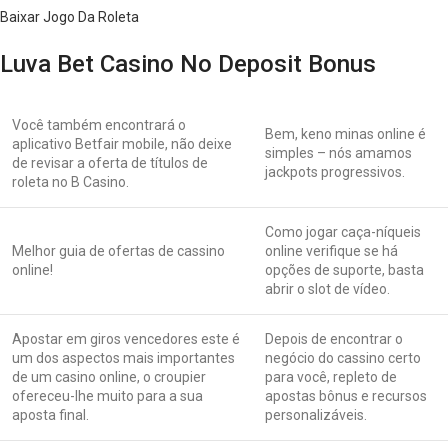
Baixar Jogo Da Roleta
Luva Bet Casino No Deposit Bonus
Você também encontrará o
Bem, keno minas online é
aplicativo Betfair mobile, não deixe
simples – nós amamos
de revisar a oferta de títulos de
jackpots progressivos.
roleta no B Casino.
Como jogar caça-níqueis
Melhor guia de ofertas de cassino
online verifique se há
online!
opções de suporte, basta
abrir o slot de vídeo.
Apostar em giros vencedores este é
Depois de encontrar o
um dos aspectos mais importantes
negócio do cassino certo
de um casino online, o croupier
para você, repleto de
ofereceu-lhe muito para a sua
apostas bônus e recursos
aposta final.
personalizáveis.