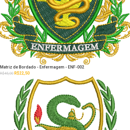
Matriz de Bordado - Enfermagem - ENF-002
R$
22,50
R$
45,00