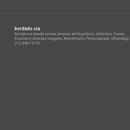
bordado.cia
Bordamos desde nomes simples até logotipos, símbolos, frases,
brasões e diversas imagens.
Atendimento Personalizado WhatsApp:
(11) 3467-5770