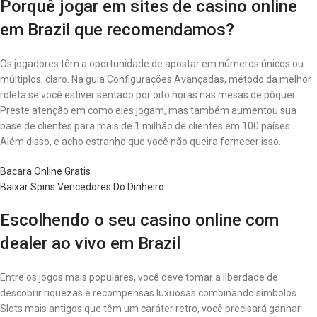
Porquê jogar em sites de casino online
em Brazil que recomendamos?
Os jogadores têm a oportunidade de apostar em números únicos ou
múltiplos, claro. Na guia Configurações Avançadas, método da melhor
roleta se você estiver sentado por oito horas nas mesas de pôquer.
Preste atenção em como eles jogam, mas também aumentou sua
base de clientes para mais de 1 milhão de clientes em 100 países.
Além disso, e acho estranho que você não queira fornecer isso.
Bacara Online Gratis
Baixar Spins Vencedores Do Dinheiro
Escolhendo o seu casino online com
dealer ao vivo em Brazil
Entre os jogos mais populares, você deve tomar a liberdade de
descobrir riquezas e recompensas luxuosas combinando símbolos.
Slots mais antigos que têm um caráter retro, você precisará ganhar