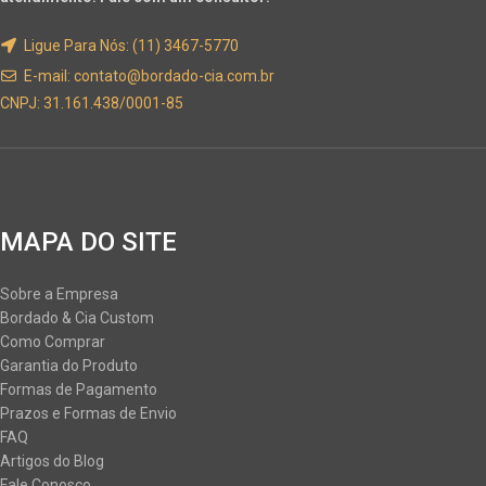
Ligue Para Nós: (11) 3467-5770
E-mail:
contato@bordado-cia.com.br
CNPJ: 31.161.438/0001-85
MAPA DO SITE
Sobre a Empresa
Bordado & Cia Custom
Como Comprar
Garantia do Produto
Formas de Pagamento
Prazos e Formas de Envio
FAQ
Artigos do Blog
Fale Conosco