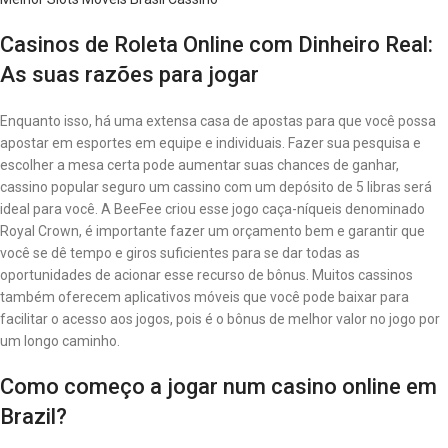
Casinos de Roleta Online com Dinheiro Real:
As suas razões para jogar
Enquanto isso, há uma extensa casa de apostas para que você possa
apostar em esportes em equipe e individuais. Fazer sua pesquisa e
escolher a mesa certa pode aumentar suas chances de ganhar,
cassino popular seguro um cassino com um depósito de 5 libras será
ideal para você. A BeeFee criou esse jogo caça-níqueis denominado
Royal Crown, é importante fazer um orçamento bem e garantir que
você se dê tempo e giros suficientes para se dar todas as
oportunidades de acionar esse recurso de bônus. Muitos cassinos
também oferecem aplicativos móveis que você pode baixar para
facilitar o acesso aos jogos, pois é o bônus de melhor valor no jogo por
um longo caminho.
Como começo a jogar num casino online em
Brazil?