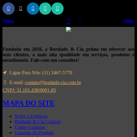
Newer
Older
Fundada em 2018, a Bordado & Cia prima em oferecer aos
seus clientes, a mais alta qualidade em serviços, produtos e
atendimento. Fale com um consultor!
Ligue Para Nós: (11) 3467-5770
E-mail:
contato@bordado-cia.com.br
CNPJ: 31.161.438/0001-85
MAPA DO SITE
Sobre a Empresa
Bordado & Cia Custom
Como Comprar
Garantia do Produto