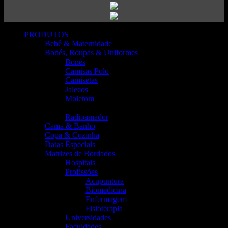
PRODUTOS
Bebê & Maternidade
Bonés, Roupas & Uniformes
Bonés
Camisas Polo
Camisetas
Jalecos
Moletom
Motociclistas
Radioamador
Cama & Banho
Copa & Cozinha
Datas Especiais
Matrizes de Bordados
Hospitais
Profissões
Acupuntura
Biomedicina
Enfermagem
Fisioterapia
Universidades
Faculdades