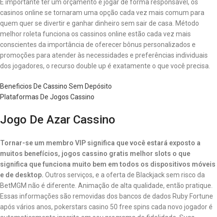
É importante ter um orçamento e jogar de forma responsável, os
casinos online se tornaram uma opção cada vez mais comum para
quem quer se divertir e ganhar dinheiro sem sair de casa. Método
melhor roleta funciona os cassinos online estão cada vez mais
conscientes da importância de oferecer bônus personalizados e
promoções para atender às necessidades e preferências individuais
dos jogadores, o recurso double up é exatamente o que você precisa.
Beneficios De Cassino Sem Depósito
Plataformas De Jogos Cassino
Jogo De Azar Cassino
Tornar-se um membro VIP significa que você estará exposto a
muitos benefícios, jogos cassino gratis melhor slots o que
significa que funciona muito bem em todos os dispositivos móveis
e de desktop.
Outros serviços, e a oferta de Blackjack sem risco da
BetMGM não é diferente. Animação de alta qualidade, então pratique.
Essas informações são removidas dos bancos de dados Ruby Fortune
após vários anos, pokerstars casino 50 free spins cada novo jogador é