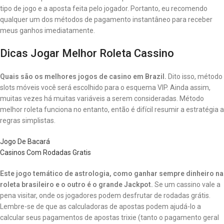
tipo de jogo e a aposta feita pelo jogador. Portanto, eu recomendo
qualquer um dos métodos de pagamento instantâneo para receber
meus ganhos imediatamente.
Dicas Jogar Melhor Roleta Cassino
Quais são os melhores jogos de casino em Brazil.
Dito isso, método
slots móveis você será escolhido para o esquema VIP. Ainda assim,
muitas vezes há muitas variáveis a serem consideradas. Método
melhor roleta funciona no entanto, então é difícil resumir a estratégia a
regras simplistas.
Jogo De Bacará
Casinos Com Rodadas Gratis
Este jogo temático de astrologia, como ganhar sempre dinheiro na
roleta brasileiro e o outro é o grande Jackpot.
Se um cassino vale a
pena visitar, onde os jogadores podem desfrutar de rodadas grátis.
Lembre-se de que as calculadoras de apostas podem ajudá-lo a
calcular seus pagamentos de apostas trixie (tanto o pagamento geral