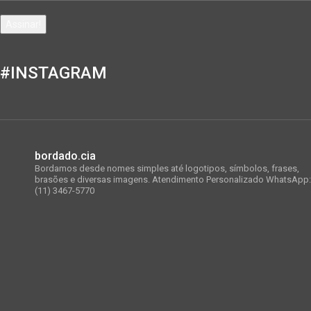
#INSTAGRAM
bordado.cia
Bordamos desde nomes simples até logotipos, símbolos, frases,
brasões e diversas imagens.
Atendimento Personalizado WhatsApp:
(11) 3467-5770