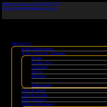
Telefone e WhatsApp: (11) 3467-5770
E-mail: contato@bordado-cia.com.br
PRODUTOS
Bebê & Maternidade
Bonés, Roupas & Uniformes
Bonés
Camisas Polo
Camisetas
Jalecos
Moletom
Motociclistas
Radioamador
Cama & Banho
Copa & Cozinha
Datas Especiais
Matrizes de Bordados