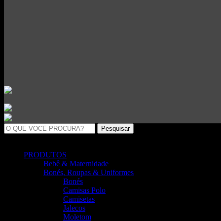
Pesquisar
Comece a digitar para ver os produtos que procura.
PRODUTOS
Bebê & Maternidade
Bonés, Roupas & Uniformes
Bonés
Camisas Polo
Camisetas
Jalecos
Moletom