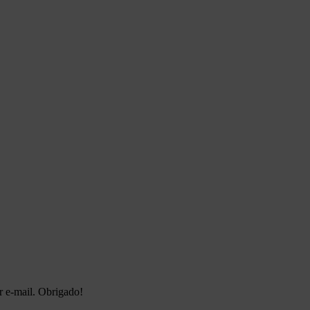
r e-mail. Obrigado!