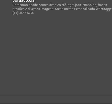
bordado.cia
Bordamos desde nomes simples até logotipos, símbolos, frases,
brasões e diversas imagens.
Atendimento Personalizado WhatsApp:
(11) 3467-5770