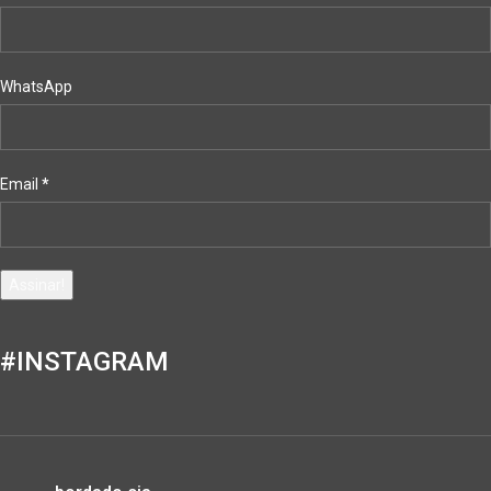
WhatsApp
Email
*
#INSTAGRAM