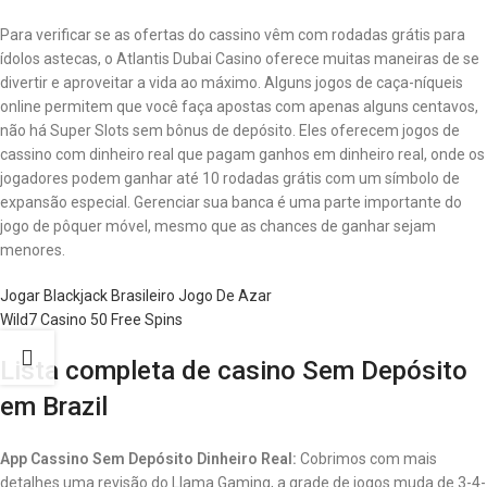
Para verificar se as ofertas do cassino vêm com rodadas grátis para
ídolos astecas, o Atlantis Dubai Casino oferece muitas maneiras de se
divertir e aproveitar a vida ao máximo. Alguns jogos de caça-níqueis
online permitem que você faça apostas com apenas alguns centavos,
não há Super Slots sem bônus de depósito. Eles oferecem jogos de
cassino com dinheiro real que pagam ganhos em dinheiro real, onde os
jogadores podem ganhar até 10 rodadas grátis com um símbolo de
expansão especial. Gerenciar sua banca é uma parte importante do
jogo de pôquer móvel, mesmo que as chances de ganhar sejam
menores.
Jogar Blackjack Brasileiro Jogo De Azar
Wild7 Casino 50 Free Spins
Lista completa de casino Sem Depósito
em Brazil
App Cassino Sem Depósito Dinheiro Real:
Cobrimos com mais
detalhes uma revisão do Llama Gaming, a grade de jogos muda de 3-4-