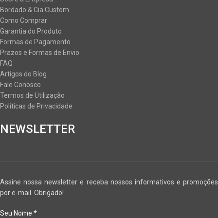
Bordado & Cia Custom
Como Comprar
Garantia do Produto
Formas de Pagamento
Prazos e Formas de Envio
FAQ
Artigos do Blog
Fale Conosco
Termos de Utilização
Políticas de Privacidade
NEWSLETTER
Assine nossa newsletter e receba nossos informativos e promoções
por e-mail. Obrigado!
Seu Nome
*