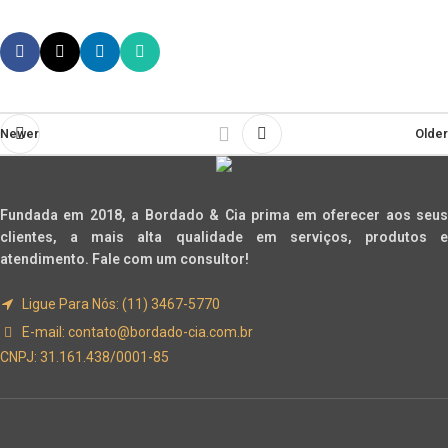
Newer
Older
Fundada em 2018, a Bordado & Cia prima em oferecer aos seus
clientes, a mais alta qualidade em serviços, produtos e
atendimento. Fale com um consultor!
Ligue Para Nós: (11) 3467-5770
E-mail:
contato@bordado-cia.com.br
CNPJ: 31.161.438/0001-85