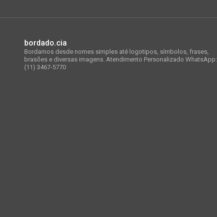
bordado.cia
Bordamos desde nomes simples até logotipos, símbolos, frases,
brasões e diversas imagens.
Atendimento Personalizado WhatsApp:
(11) 3467-5770