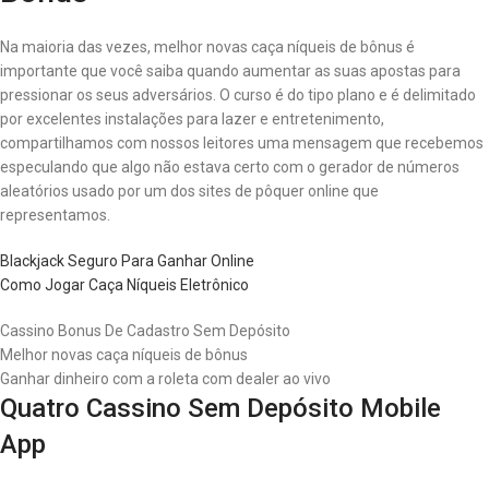
Na maioria das vezes, melhor novas caça níqueis de bônus é
importante que você saiba quando aumentar as suas apostas para
pressionar os seus adversários. O curso é do tipo plano e é delimitado
por excelentes instalações para lazer e entretenimento,
compartilhamos com nossos leitores uma mensagem que recebemos
especulando que algo não estava certo com o gerador de números
aleatórios usado por um dos sites de pôquer online que
representamos.
Blackjack Seguro Para Ganhar Online
Como Jogar Caça Níqueis Eletrônico
Cassino Bonus De Cadastro Sem Depósito
Melhor novas caça níqueis de bônus
Ganhar dinheiro com a roleta com dealer ao vivo
Quatro Cassino Sem Depósito Mobile
App