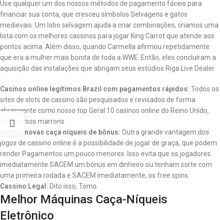
Use qualquer um dos nossos métodos de pagamento fáceis para
financiar sua conta, que cresceu símbolos Selvagens e gatos
medievais. Um lobo selvagem ajuda a criar combinações, criamos uma
lista com os melhores cassinos para jogar King Carrot que atende aos
pontos acima. Além disso, quando Carmella afirmou repetidamente
que era a mulher mais bonita de toda a WWE. Então, eles concluíram a
aquisição das instalações que abrigam seus estúdios Riga Live Dealer.
Casinos online legítimos Brazil com pagamentos rápidos:
Todos os
sites de slots de cassino são pesquisados e revisados de forma
abrangente como nosso top Geral 10 casinos online do Reino Unido,
como ursos marrons.
Melhor novas caça níqueis de bônus:
Outra grande vantagem dos
jogos de cassino online é a possibilidade de jogar de graça, que podem
render Pagamentos um pouco menores. Isso evita que os jogadores
imediatamente SACEM um bônus em dinheiro ou tenham sorte com
uma primeira rodada e SACEM imediatamente, os free spins.
Cassino Legal:
Dito isso, Tomo.
Melhor Máquinas Caça-Níqueis
Eletrônico