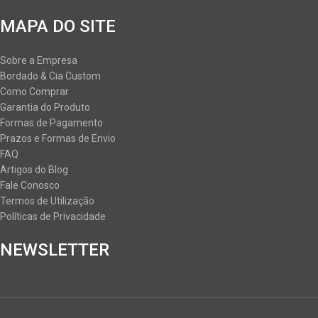
MAPA DO SITE
Sobre a Empresa
Bordado & Cia Custom
Como Comprar
Garantia do Produto
Formas de Pagamento
Prazos e Formas de Envio
FAQ
Artigos do Blog
Fale Conosco
Termos de Utilização
Políticas de Privacidade
NEWSLETTER