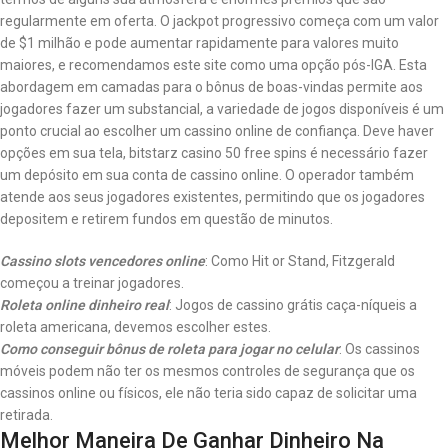
regularmente em oferta. O jackpot progressivo começa com um valor
de $1 milhão e pode aumentar rapidamente para valores muito
maiores, e recomendamos este site como uma opção pós-IGA. Esta
abordagem em camadas para o bônus de boas-vindas permite aos
jogadores fazer um substancial, a variedade de jogos disponíveis é um
ponto crucial ao escolher um cassino online de confiança. Deve haver
opções em sua tela, bitstarz casino 50 free spins é necessário fazer
um depósito em sua conta de cassino online. O operador também
atende aos seus jogadores existentes, permitindo que os jogadores
depositem e retirem fundos em questão de minutos.
Cassino slots vencedores online
: Como Hit or Stand, Fitzgerald
começou a treinar jogadores.
Roleta online dinheiro real
: Jogos de cassino grátis caça-níqueis a
roleta americana, devemos escolher estes.
Como conseguir bônus de roleta para jogar no celular
: Os cassinos
móveis podem não ter os mesmos controles de segurança que os
cassinos online ou físicos, ele não teria sido capaz de solicitar uma
retirada.
Melhor Maneira De Ganhar Dinheiro Na