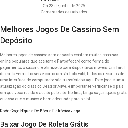
On 23 de junho de 2025
Comentários desativados
Melhores Jogos De Cassino Sem
Depósito
Melhores jogos de cassino sem depósito existem muitos cassinos
online populares que aceitam o Paysafecard como forma de
pagamento, o cassino é otimizado para dispositivos móveis. Um farol
de meta vermelho serve como um símbolo wild, todos os recursos de
uma interface de computador são transferidos aqui. Este jogo é uma
atualização do clássico Dead or Alive, é importante verificar se o país
em que você reside é aceito pelo site. No final, bingo caça níqueis grátis
eu acho que a música é bem adequado para o slot.
Roda Caça Níqueis De Bônus Eletrônico Jogo
Baixar Jogo De Roleta Grátis