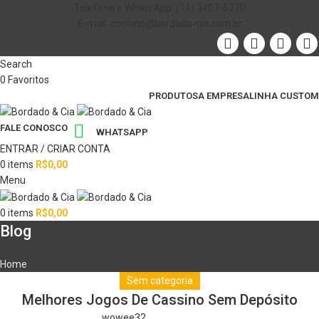
Telefone e WhatsApp: (11) 3467-5770
E-mail: contato@bordado-cia.com.br
Search
0
Favoritos
PRODUTOS
A EMPRESA
LINHA CUSTOM
FALE CONOSCO
WHATSAPP
ENTRAR / CRIAR CONTA
0
items
R$
0,00
Menu
0
items
R$
0,00
Blog
Home
Sem categoria
Melhores Jogos De Cassino Sem Depósito
wowee32