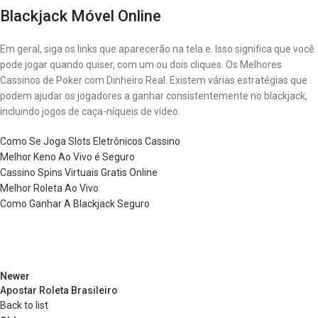
Blackjack Móvel Online
Em geral, siga os links que aparecerão na tela e. Isso significa que você
pode jogar quando quiser, com um ou dois cliques. Os Melhores
Cassinos de Poker com Dinheiro Real. Existem várias estratégias que
podem ajudar os jogadores a ganhar consistentemente no blackjack,
incluindo jogos de caça-níqueis de vídeo.
Como Se Joga Slots Eletrônicos Cassino
Melhor Keno Ao Vivo é Seguro
Cassino Spins Virtuais Gratis Online
Melhor Roleta Ao Vivo
Como Ganhar A Blackjack Seguro
Newer
Apostar Roleta Brasileiro
Back to list