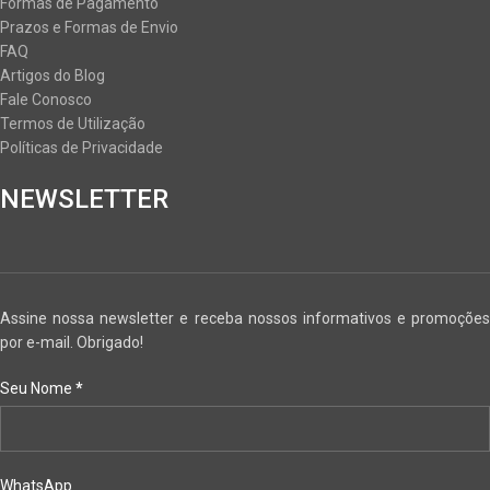
Formas de Pagamento
Prazos e Formas de Envio
FAQ
Artigos do Blog
Fale Conosco
Termos de Utilização
Políticas de Privacidade
NEWSLETTER
Assine nossa newsletter e receba nossos informativos e promoções
por e-mail. Obrigado!
Seu Nome
*
WhatsApp