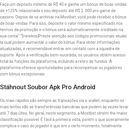
Faça um depósito mínimo de R$ 40 e ganhe um bônus de boas-vindas
de +125% relacionada o seu deposito até R$ 2. 000 pro game de
cassino. Depois de se archivar na Mostbet, você pode receber o bônus
de boas-vindas. Para isso, deposite o valor mínimo especificado nos
termos da promoção e o bônus será automaticamente creditado na
sua conta.” “[newline]Preste atenção aos códigos promocionais atuais
la cual podem aumentar o valor do bônus. Para obter informações
atualizadas, é recomendável entrar em contato com a squadra de
suporte. Após a verificação bem-sucedida, os usuários obtêm acesso
total às funções da plataforma, incluindo a retiro de fundos. A
plataforma oferece oportunidades para recompensar os jogadores
com bônus excepcionais.
Stáhnout Soubor Apk Pro Android
Os mais rápidos são sempre as transações via e-wallet, enquanto os
mais lentos são as transferências bancárias que podem às vezes levar
até 7 dias úteis. No geral, neste segmento, a Mostbet obtém the maior
classificação possível. É fácil à primeira vista, porém o que siceramente
complica o caso do jogador é que em o certo momento, totalmente