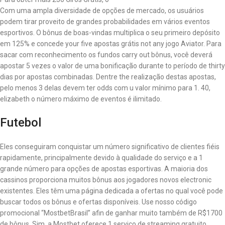
Com uma ampla diversidade de opções de mercado, os usuários
podem tirar proveito de grandes probabilidades em vários eventos
esportivos. O bônus de boas-vindas multiplica o seu primeiro depósito
em 125% e concede your five apostas grátis not any jogo Aviator. Para
sacar com reconhecimento os fundos carry out bônus, você deverá
apostar 5 vezes o valor de uma bonificação durante to período de thirty
dias por apostas combinadas. Dentre the realização destas apostas,
pelo menos 3 delas devem ter odds com u valor mínimo para 1. 40,
elizabeth o número máximo de eventos é ilimitado.
Futebol
Eles conseguiram conquistar um número significativo de clientes fiéis
rapidamente, principalmente devido à qualidade do serviço e a 1
grande número para opções de apostas esportivas. A maioria dos
cassinos proporciona muitos bônus aos jogadores novos electronic
existentes. Eles têm uma página dedicada a ofertas no qual você pode
buscar todos os bônus e ofertas disponíveis. Use nosso código
promocional “MostbetBrasil” afin de ganhar muito também de R$1700
de bônus. Sim, a Mostbet oferece 1 serviço de streaming gratuito,