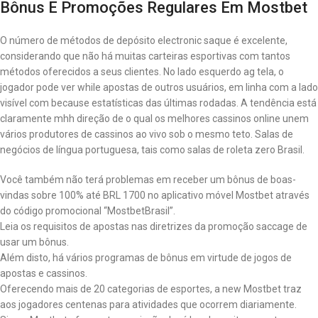
Bônus E Promoções Regulares Em Mostbet
O número de métodos de depósito electronic saque é excelente,
considerando que não há muitas carteiras esportivas com tantos
métodos oferecidos a seus clientes. No lado esquerdo ag tela, o
jogador pode ver while apostas de outros usuários, em linha com a lado
visível com because estatísticas das últimas rodadas. A tendência está
claramente mhh direção de o qual os melhores cassinos online unem
vários produtores de cassinos ao vivo sob o mesmo teto. Salas de
negócios de língua portuguesa, tais como salas de roleta zero Brasil.
Você também não terá problemas em receber um bônus de boas-
vindas sobre 100% até BRL 1700 no aplicativo móvel Mostbet através
do código promocional “MostbetBrasil”.
Leia os requisitos de apostas nas diretrizes da promoção saccage de
usar um bônus.
Além disto, há vários programas de bônus em virtude de jogos de
apostas e cassinos.
Oferecendo mais de 20 categorias de esportes, a new Mostbet traz
aos jogadores centenas para atividades que ocorrem diariamente.