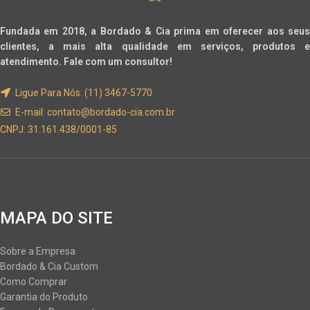
Fundada em 2018, a Bordado & Cia prima em oferecer aos seus
clientes, a mais alta qualidade em serviços, produtos e
atendimento. Fale com um consultor!
Ligue Para Nós: (11) 3467-5770
E-mail:
contato@bordado-cia.com.br
CNPJ: 31.161.438/0001-85
MAPA DO SITE
Sobre a Empresa
Bordado & Cia Custom
Como Comprar
Garantia do Produto