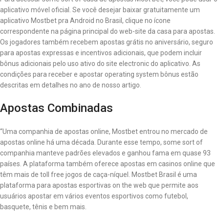
aplicativo móvel oficial. Se você desejar baixar gratuitamente um
aplicativo Mostbet pra Android no Brasil, clique no ícone
correspondente na página principal do web-site da casa para apostas.
Os jogadores também recebem apostas grátis no aniversário, seguro
para apostas expressas e incentivos adicionais, que podem incluir
bônus adicionais pelo uso ativo do site electronic do aplicativo. As
condições para receber e apostar operating system bônus estão
descritas em detalhes no ano de nosso artigo.
Apostas Combinadas
“Uma companhia de apostas online, Mostbet entrou no mercado de
apostas online há uma década. Durante esse tempo, some sort of
companhia manteve padrões elevados e ganhou fama em quase 93
países. A plataforma também oferece apostas em casinos online que
têm mais de toll free jogos de caça-níquel. Mostbet Brasil é uma
plataforma para apostas esportivas on the web que permite aos
usuários apostar em vários eventos esportivos como futebol,
basquete, tênis e bem mais.