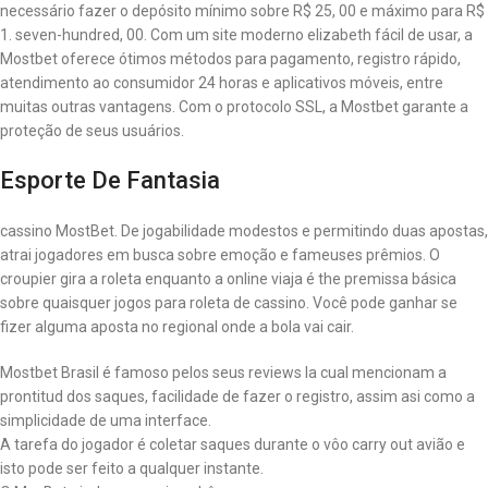
necessário fazer o depósito mínimo sobre R$ 25, 00 e máximo para R$
1. seven-hundred, 00. Com um site moderno elizabeth fácil de usar, a
Mostbet oferece ótimos métodos para pagamento, registro rápido,
atendimento ao consumidor 24 horas e aplicativos móveis, entre
muitas outras vantagens. Com o protocolo SSL, a Mostbet garante a
proteção de seus usuários.
Esporte De Fantasia
cassino MostBet. De jogabilidade modestos e permitindo duas apostas,
atrai jogadores em busca sobre emoção e fameuses prêmios. O
croupier gira a roleta enquanto a online viaja é the premissa básica
sobre quaisquer jogos para roleta de cassino. Você pode ganhar se
fizer alguma aposta no regional onde a bola vai cair.
Mostbet Brasil é famoso pelos seus reviews la cual mencionam a
prontitud dos saques, facilidade de fazer o registro, assim asi como a
simplicidade de uma interface.
A tarefa do jogador é coletar saques durante o vôo carry out avião e
isto pode ser feito a qualquer instante.