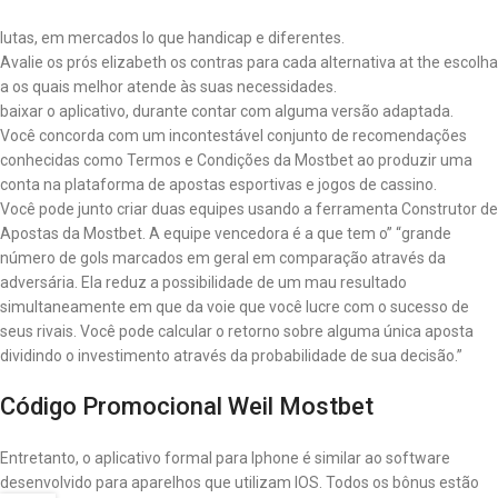
lutas, em mercados lo que handicap e diferentes.
Avalie os prós elizabeth os contras para cada alternativa at the escolha
a os quais melhor atende às suas necessidades.
baixar o aplicativo, durante contar com alguma versão adaptada.
Você concorda com um incontestável conjunto de recomendações
conhecidas como Termos e Condições da Mostbet ao produzir uma
conta na plataforma de apostas esportivas e jogos de cassino.
Você pode junto criar duas equipes usando a ferramenta Construtor de
Apostas da Mostbet. A equipe vencedora é a que tem o” “grande
número de gols marcados em geral em comparação através da
adversária. Ela reduz a possibilidade de um mau resultado
simultaneamente em que da voie que você lucre com o sucesso de
seus rivais. Você pode calcular o retorno sobre alguma única aposta
dividindo o investimento através da probabilidade de sua decisão.”
Código Promocional Weil Mostbet
Entretanto, o aplicativo formal para Iphone é similar ao software
desenvolvido para aparelhos que utilizam IOS. Todos os bônus estão