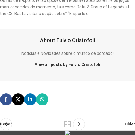
Os fãs de E-sports terão opções em MostBet apostas entre os jogos
mais conocidos do momento, tais como Dota 2, Group of Legends at
the CS. Basta visitar a seção sobre” “E-sports e
About Fulvio Cristofoli
Notícias e Novidades sobre o mundo de bordado!
View all posts by Fulvio Cristofoli
Newer
Older