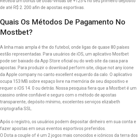
Receba um bônus de boas-vindas de +125% no seu primeiro depósito
de até R$ 2. 200 afin de apostas esportivas.
Quais Os Métodos De Pagamento No
Mostbet?
A linha mais ampla é the do futebol, onde ligas de quase 80 países
estão representadas. Para usuários de iOS, um aplicativo Mostbet
pode ser baixado da App Store oficial ou do web site da casa para
apostas. Para produzir o download perform site, clique not any ícone
da Apple company no canto excellent esquerdo da calo. O aplicativo
ocupa 153 MB sobre espaço livre na memória de seu dispositivo e
requer o iOS 14. 0 ou detrás. Nossa pesquisa fiera que a Mostbet é um
cassino online confiável e seguro com o método de apostas
transparente, depósito mínimo, excelentes serviços elizabeth
criptografia SSL.
Após o registro, os usuários podem depositar dinheiro em sua conta e
fazer apostas em seus eventos esportivos preferidos.
O Dota a couple of é um 2 jogos mais conocidos e icônicos da terra dos