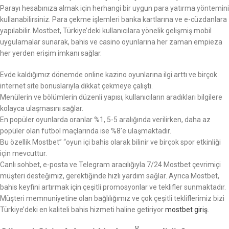
Parayı hesabınıza almak için herhangi bir uygun para yatırma yöntemini
kullanabilirsiniz. Para çekme işlemleri banka kartlarına ve e-cüzdanlara
yapılabilir. Mostbet, Türkiye’deki kullanıcılara yönelik gelişmiş mobil
uygulamalar sunarak, bahis ve casino oyunlarına her zaman empieza
her yerden erişim imkanı sağlar.
Evde kaldığımız dönemde online kazino oyunlarına ilgi arttı ve birçok
internet site bonuslarıyla dikkat çekmeye çalıştı.
Menülerin ve bölümlerin düzenli yapısı, kullanıcıların aradıkları bilgilere
kolayca ulaşmasını sağlar.
En popüler oyunlarda oranlar %1, 5-5 aralığında verilirken, daha az
popüler olan futbol maçlarında ise %8’e ulaşmaktadır.
Bu özellik Mostbet” “oyun içi bahis olarak bilinir ve birçok spor etkinliği
için mevcuttur.
Canlı sohbet, e-posta ve Telegram aracılığıyla 7/24 Mostbet çevrimiçi
müşteri desteğimiz, gerektiğinde hızlı yardım sağlar. Ayrıca Mostbet,
bahis keyfini artırmak için çeşitli promosyonlar ve teklifler sunmaktadır.
Müşteri memnuniyetine olan bağlılığımız ve çok çeşitli tekliflerimiz bizi
Türkiye’deki en kaliteli bahis hizmeti haline getiriyor
mostbet giriş
.