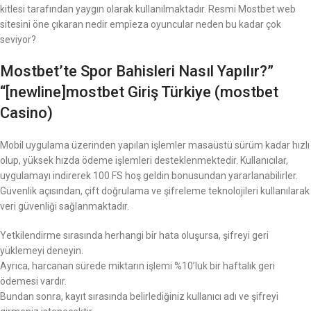
kitlesi tarafından yaygın olarak kullanılmaktadır. Resmi Mostbet web
sitesini öne çıkaran nedir empieza oyuncular neden bu kadar çok
seviyor?
Mostbet’te Spor Bahisleri Nasıl Yapılır?”
“[newline]mostbet Giriş Türkiye (mostbet
Casino)
Mobil uygulama üzerinden yapılan işlemler masaüstü sürüm kadar hızlı
olup, yüksek hızda ödeme işlemleri desteklenmektedir. Kullanıcılar,
uygulamayı indirerek 100 FS hoş geldin bonusundan yararlanabilirler.
Güvenlik açısından, çift doğrulama ve şifreleme teknolojileri kullanılarak
veri güvenliği sağlanmaktadır.
Yetkilendirme sırasında herhangi bir hata oluşursa, şifreyi geri
yüklemeyi deneyin.
Ayrıca, harcanan sürede miktarın işlemi %10’luk bir haftalık geri
ödemesi vardır.
Bundan sonra, kayıt sırasında belirlediğiniz kullanıcı adı ve şifreyi