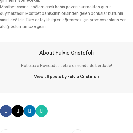
girmeniz istenecektir.
Mostbet casino, sağlam canlı bahis pazarı sunmaktan gurur
duymaktadır. Mostbet bahisçinin ofisinden gelen bonuslar bununla
sınırlı değildir. Tüm detaylı bilgileri öğrenmek için promosyonların yer
aldığı bölümümüze gidin.
About Fulvio Cristofoli
Notícias e Novidades sobre o mundo de bordado!
View all posts by Fulvio Cristofoli