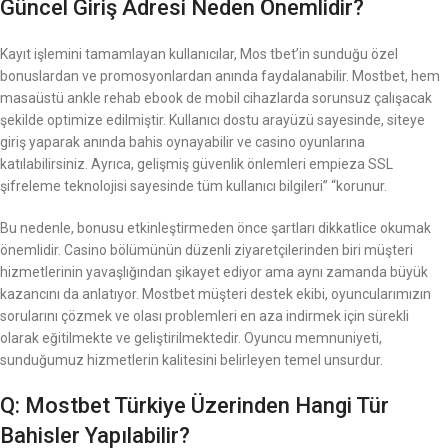
Güncel Giriş Adresi Neden Önemlidir?
Kayıt işlemini tamamlayan kullanıcılar, Mos tbet’in sunduğu özel
bonuslardan ve promosyonlardan anında faydalanabilir. Mostbet, hem
masaüstü ankle rehab ebook de mobil cihazlarda sorunsuz çalışacak
şekilde optimize edilmiştir. Kullanıcı dostu arayüzü sayesinde, siteye
giriş yaparak anında bahis oynayabilir ve casino oyunlarına
katılabilirsiniz. Ayrıca, gelişmiş güvenlik önlemleri empieza SSL
şifreleme teknolojisi sayesinde tüm kullanıcı bilgileri” “korunur.
Bu nedenle, bonusu etkinleştirmeden önce şartları dikkatlice okumak
önemlidir. Casino bölümünün düzenli ziyaretçilerinden biri müşteri
hizmetlerinin yavaşlığından şikayet ediyor ama aynı zamanda büyük
kazancını da anlatıyor. Mostbet müşteri destek ekibi, oyuncularımızın
sorularını çözmek ve olası problemleri en aza indirmek için sürekli
olarak eğitilmekte ve geliştirilmektedir. Oyuncu memnuniyeti,
sunduğumuz hizmetlerin kalitesini belirleyen temel unsurdur.
Q: Mostbet Türkiye Üzerinden Hangi Tür
Bahisler Yapılabilir?