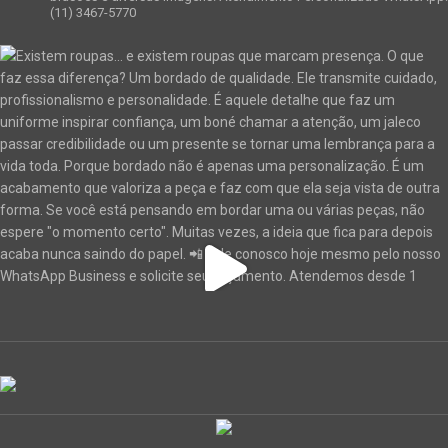
(11) 3467-5770