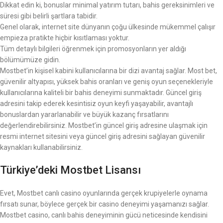
Dikkat edin ki, bonuslar minimal yatırım tutarı, bahis gereksinimleri ve
süresi gibi belirli şartlara tabidir.
Genel olarak, internet site dünyanın çoğu ülkesinde mükemmel çalışır
empieza pratikte hiçbir kısıtlaması yoktur.
Tüm detaylı bilgileri öğrenmek için promosyonların yer aldığı
bölümümüze gidin.
Mostbet’in kişisel kabini kullanıcılarına bir dizi avantaj sağlar. Most bet,
güvenilir altyapısı, yüksek bahis oranları ve geniş oyun seçenekleriyle
kullanıcılarına kaliteli bir bahis deneyimi sunmaktadır. Güncel giriş
adresini takip ederek kesintisiz oyun keyfi yaşayabilir, avantajlı
bonuslardan yararlanabilir ve büyük kazanç fırsatlarını
değerlendirebilirsiniz. Mostbet’in güncel giriş adresine ulaşmak için
resmi internet sitesini veya güncel giriş adresini sağlayan güvenilir
kaynakları kullanabilirsiniz.
Türkiye’deki Mostbet Lisansı
Evet, Mostbet canlı casino oyunlarında gerçek krupiyelerle oynama
fırsatı sunar, böylece gerçek bir casino deneyimi yaşamanızı sağlar.
Mostbet casino, canlı bahis deneyiminin gücü neticesinde kendisini