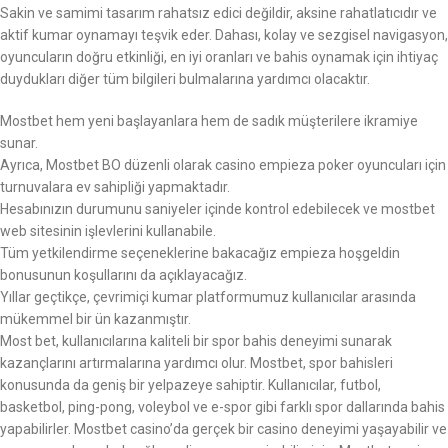
Sakin ve samimi tasarım rahatsız edici değildir, aksine rahatlatıcıdır ve
aktif kumar oynamayı teşvik eder. Dahası, kolay ve sezgisel navigasyon,
oyuncuların doğru etkinliği, en iyi oranları ve bahis oynamak için ihtiyaç
duydukları diğer tüm bilgileri bulmalarına yardımcı olacaktır.
Mostbet hem yeni başlayanlara hem de sadık müşterilere ikramiye
sunar.
Ayrıca, Mostbet BO düzenli olarak casino empieza poker oyuncuları için
turnuvalara ev sahipliği yapmaktadır.
Hesabınızın durumunu saniyeler içinde kontrol edebilecek ve mostbet
web sitesinin işlevlerini kullanabile.
Tüm yetkilendirme seçeneklerine bakacağız empieza hoşgeldin
bonusunun koşullarını da açıklayacağız.
Yıllar geçtikçe, çevrimiçi kumar platformumuz kullanıcılar arasında
mükemmel bir ün kazanmıştır.
Most bet, kullanıcılarına kaliteli bir spor bahis deneyimi sunarak
kazançlarını artırmalarına yardımcı olur. Mostbet, spor bahisleri
konusunda da geniş bir yelpazeye sahiptir. Kullanıcılar, futbol,
basketbol, ping-pong, voleybol ve e-spor gibi farklı spor dallarında bahis
yapabilirler. Mostbet casino’da gerçek bir casino deneyimi yaşayabilir ve