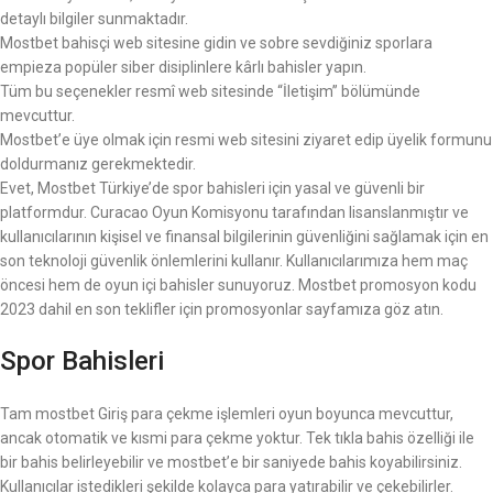
detaylı bilgiler sunmaktadır.
Mostbet bahisçi web sitesine gidin ve sobre sevdiğiniz sporlara
empieza popüler siber disiplinlere kârlı bahisler yapın.
Tüm bu seçenekler resmî web sitesinde “İletişim” bölümünde
mevcuttur.
Mostbet’e üye olmak için resmi web sitesini ziyaret edip üyelik formunu
doldurmanız gerekmektedir.
Evet, Mostbet Türkiye’de spor bahisleri için yasal ve güvenli bir
platformdur. Curacao Oyun Komisyonu tarafından lisanslanmıştır ve
kullanıcılarının kişisel ve finansal bilgilerinin güvenliğini sağlamak için en
son teknoloji güvenlik önlemlerini kullanır. Kullanıcılarımıza hem maç
öncesi hem de oyun içi bahisler sunuyoruz. Mostbet promosyon kodu
2023 dahil en son teklifler için promosyonlar sayfamıza göz atın.
Spor Bahisleri
Tam mostbet Giriş para çekme işlemleri oyun boyunca mevcuttur,
ancak otomatik ve kısmi para çekme yoktur. Tek tıkla bahis özelliği ile
bir bahis belirleyebilir ve mostbet’e bir saniyede bahis koyabilirsiniz.
Kullanıcılar istedikleri şekilde kolayca para yatırabilir ve çekebilirler.