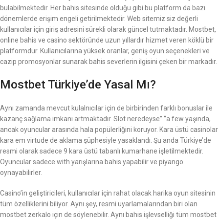
bulabilmektedir. Her bahis sitesinde olduğu gibi bu platform da bazı
dönemlerde erişim engeli getirilmektedir. Web sitemiz siz değerli
kullanıcılar için giriş adresini sürekli olarak güncel tutmaktadır. Mostbet,
online bahis ve casino sektöründe uzun yıllardır hizmet veren köklü bir
platformdur. Kullanıcılarına yüksek oranlar, geniş oyun seçenekleri ve
cazip promosyonlar sunarak bahis severlerin ilgisini çeken bir markadır.
Mostbet Türkiye’de Yasal Mı?
Aynı zamanda mevcut kulalnıcılar için de birbirinden farklı bonuslar ile
kazanç sağlama imkanı artmaktadır. Slot neredeyse” “a few yaşında,
ancak oyuncular arasında hala popülerliğini koruyor. Kara üstü casinolar
kara em virtude de aklama şüphesiyle yasaklandı. Şu anda Türkiye’de
resmi olarak sadece 9 kara üstü tabanlı kumarhane işletilmektedir.
Oyuncular sadece with yarışlarına bahis yapabilir ve piyango
oynayabilirler.
Casino’in geliştiricileri, kullanıcılar için rahat olacak harika oyun sitesinin
tüm özelliklerini biliyor. Aynı şey, resmi uyarlamalarından biri olan
mostbet zerkalo için de söylenebilir. Aynı bahis işlevselliği tüm mostbet