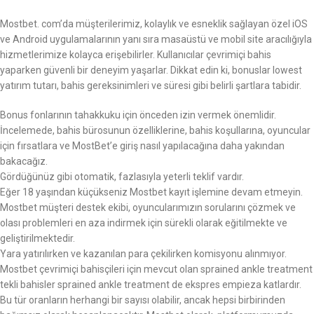
Mostbet. com’da müşterilerimiz, kolaylık ve esneklik sağlayan özel iOS
ve Android uygulamalarının yanı sıra masaüstü ve mobil site aracılığıyla
hizmetlerimize kolayca erişebilirler. Kullanıcılar çevrimiçi bahis
yaparken güvenli bir deneyim yaşarlar. Dikkat edin ki, bonuslar lowest
yatırım tutarı, bahis gereksinimleri ve süresi gibi belirli şartlara tabidir.
Bonus fonlarının tahakkuku için önceden izin vermek önemlidir.
İncelemede, bahis bürosunun özelliklerine, bahis koşullarına, oyuncular
için fırsatlara ve MostBet’e giriş nasıl yapılacağına daha yakından
bakacağız.
Gördüğünüz gibi otomatik, fazlasıyla yeterli teklif vardır.
Eğer 18 yaşından küçükseniz Mostbet kayıt işlemine devam etmeyin.
Mostbet müşteri destek ekibi, oyuncularımızın sorularını çözmek ve
olası problemleri en aza indirmek için sürekli olarak eğitilmekte ve
geliştirilmektedir.
Yara yatırılırken ve kazanılan para çekilirken komisyonu alınmıyor.
Mostbet çevrimiçi bahisçileri için mevcut olan sprained ankle treatment
tekli bahisler sprained ankle treatment de ekspres empieza katlardır.
Bu tür oranların herhangi bir sayısı olabilir, ancak hepsi birbirinden