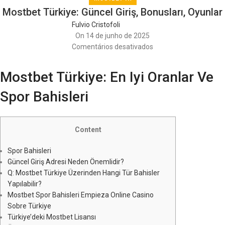
Mostbet Türkiye: Güncel Giriş, Bonusları, Oyunlar
Fulvio Cristofoli
On 14 de junho de 2025
Comentários desativados
Mostbet Türkiye: En Iyi Oranlar Ve
Spor Bahisleri
Content
Spor Bahisleri
Güncel Giriş Adresi Neden Önemlidir?
Q: Mostbet Türkiye Üzerinden Hangi Tür Bahisler
Yapılabilir?
Mostbet Spor Bahisleri Empieza Online Casino
Sobre Türkiye
Türkiye’deki Mostbet Lisansı