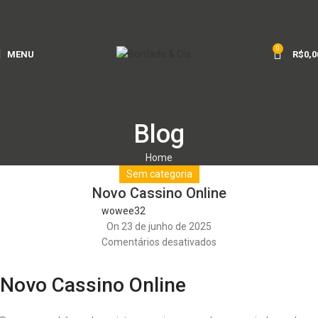
0
MENU
R$
0,0
Blog
Home
Sem categoria
Novo Cassino Online
wowee32
On 23 de junho de 2025
Comentários desativados
Novo Cassino Online