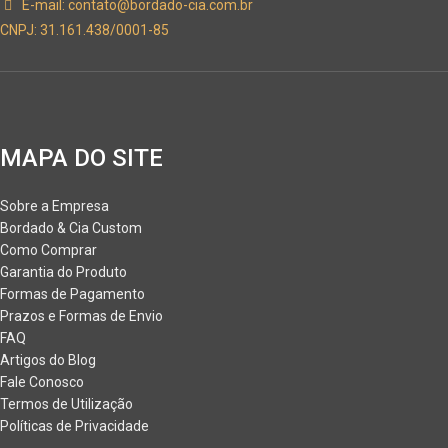
E-mail:
contato@bordado-cia.com.br
CNPJ: 31.161.438/0001-85
MAPA DO SITE
Sobre a Empresa
Bordado & Cia Custom
Como Comprar
Garantia do Produto
Formas de Pagamento
Prazos e Formas de Envio
FAQ
Artigos do Blog
Fale Conosco
Termos de Utilização
Políticas de Privacidade