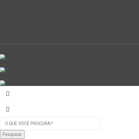
Pesquisar