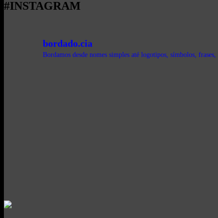
#INSTAGRAM
bordado.cia
Bordamos desde nomes simples até logotipos, símbolos, frases, 