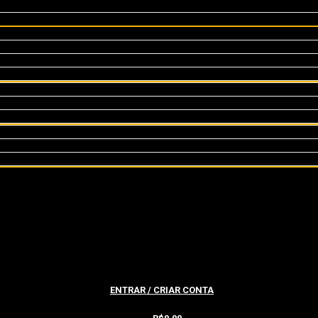
ENTRAR / CRIAR CONTA