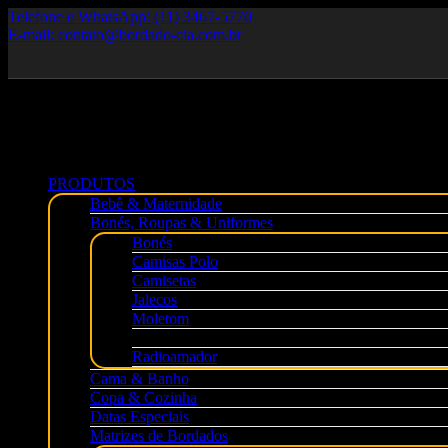
Telefone e WhatsApp: (11) 3467-5770
E-mail: contato@bordado-cia.com.br
PRODUTOS
Bebê & Maternidade
Bonés, Roupas & Uniformes
Bonés
Camisas Polo
Camisetas
Jalecos
Moletom
Motociclistas
Radioamador
Cama & Banho
Copa & Cozinha
Datas Especiais
Matrizes de Bordados