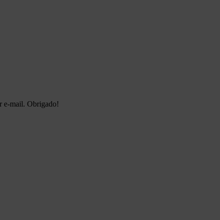
r e-mail. Obrigado!