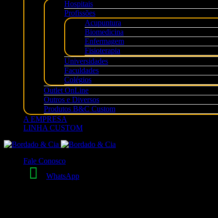
Hospitais
Profissões
Acupuntura
Biomedicina
Enfermagem
Fisioterapia
Universidades
Faculdades
Colégios
Outlet OnLine
Outros e Diversos
Produtos B&C Custom
A EMPRESA
LINHA CUSTOM
Fale Conosco
WhatsApp