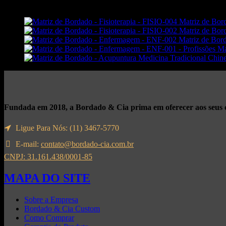
EM DESTAQUE
Matriz de Bord
Matriz de Bord
Matriz de Bo
Ma
Fundada em 2018, a Bordado & Cia prima em oferecer aos seus cli
Ligue Para Nós: (11) 3467-5770
E-mail:
contato@bordado-cia.com.br
CNPJ: 31.161.438/0001-85
MAPA DO SITE
Sobre a Empresa
Bordado & Cia Custom
Como Comprar