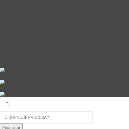
Pesquisar