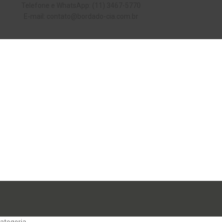
Telefone e WhatsApp: (11) 3467-5770
E-mail: contato@bordado-cia.com.br
ategoria