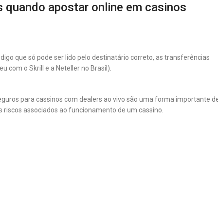
 quando apostar online em casinos
go que só pode ser lido pelo destinatário correto, as transferências
com o Skrill e a Neteller no Brasil).
guros para cassinos com dealers ao vivo são uma forma importante d
ros riscos associados ao funcionamento de um cassino.