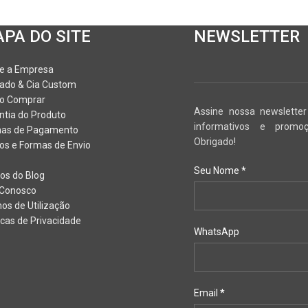
PA DO SITE
NEWSLETTER
e a Empresa
ado & Cia Custom
o Comprar
Assine nossa newslette
ntia do Produto
informativos e promoç
as de Pagamento
Obrigado!
os e Formas de Envio
Seu Nome
*
gos do Blog
 Conosco
os de Utilização
ticas de Privacidade
WhatsApp
Email
*