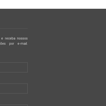
r e receba nossos
ões por e-mail.