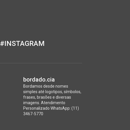
#INSTAGRAM
bordado.cia
Bordamos desde nomes
simples até logotipos, símbolos,
frases, brasões e diversas
imagens.
Atendimento
Personalizado WhatsApp: (11)
3467-5770