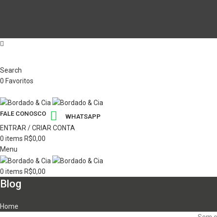
Search
0
Favoritos
FALE CONOSCO
WHATSAPP
ENTRAR / CRIAR CONTA
0
items
R$
0,00
Menu
0
items
R$
0,00
Blog
Home
Sem c