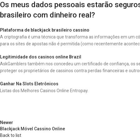
Os meus dados pessoais estarão seguros
brasileiro com dinheiro real?
Plataforma de blackjack brasileiro cassino
A criptografia é uma técnica que transforma as informações em um códi
para os sites de apostas não é permitida (como recentemente aconteceu 
Legitimidade dos casinos online Brazil
AskGamblers também nos concedeu um certificado de confiança, os se
proteger os proprietários de cassinos contra perdas financeiras e out
Ganhar Na Slots Eletrônicos
Listas dos Melhores Casinos Online Entropay.
Newer
Blackjack Móvel Cassino Online
Back to list