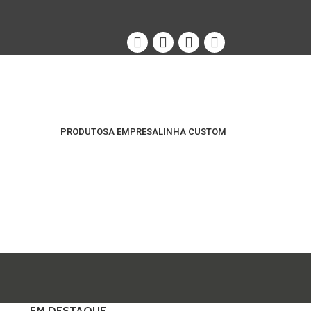
PRODUTOS
A EMPRESA
LINHA CUSTOM
EM DESTAQUE