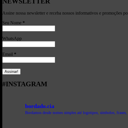
NEWSLETTER
Assine nossa newsletter e receba nossos informativos e promoções po
Seu Nome
*
WhatsApp
Email
*
#INSTAGRAM
bordado.cia
Bordamos desde nomes simples até logotipos, símbolos, frases, 