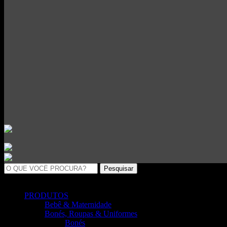
Pesquisar
Comece a digitar para ver os produtos que procura.
PRODUTOS
Bebê & Maternidade
Bonés, Roupas & Uniformes
Bonés