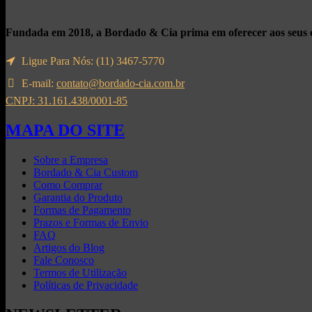
Fundada em 2018, a Bordado & Cia prima em oferecer aos seus cli
Ligue Para Nós: (11) 3467-5770
E-mail:
contato@bordado-cia.com.br
CNPJ: 31.161.438/0001-85
MAPA DO SITE
Sobre a Empresa
Bordado & Cia Custom
Como Comprar
Garantia do Produto
Formas de Pagamento
Prazos e Formas de Envio
FAQ
Artigos do Blog
Fale Conosco
Termos de Utilização
Políticas de Privacidade