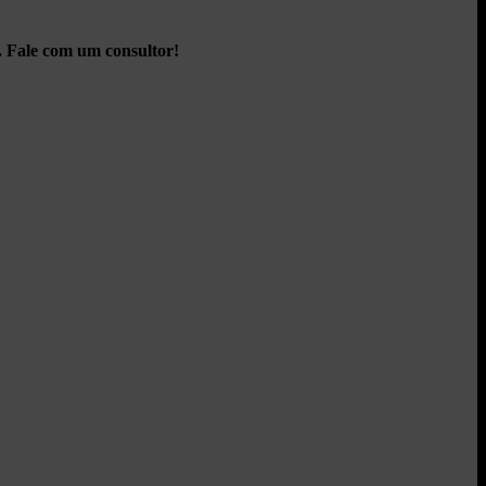
. Fale com um consultor!