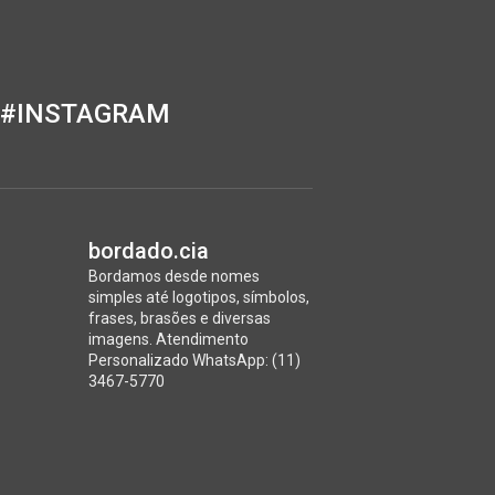
#INSTAGRAM
bordado.cia
Bordamos desde nomes
simples até logotipos, símbolos,
frases, brasões e diversas
imagens.
Atendimento
Personalizado WhatsApp: (11)
3467-5770