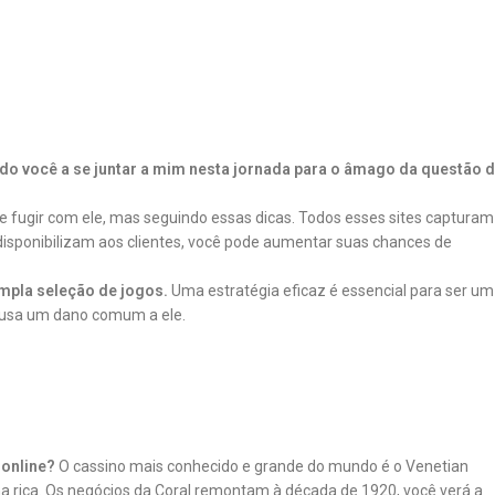
vido você a se juntar a mim nesta jornada para o âmago da questão 
o e fugir com ele, mas seguindo essas dicas. Todos esses sites capturam
s disponibilizam aos clientes, você pode aumentar suas chances de
ampla seleção de jogos.
Uma estratégia eficaz é essencial para ser um
causa um dano comum a ele.
 online?
O cassino mais conhecido e grande do mundo é o Venetian
a rica. Os negócios da Coral remontam à década de 1920, você verá a