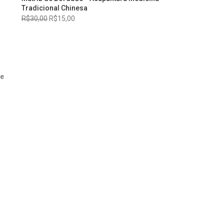
Tradicional Chinesa
R$
30,00
R$
15,00
de