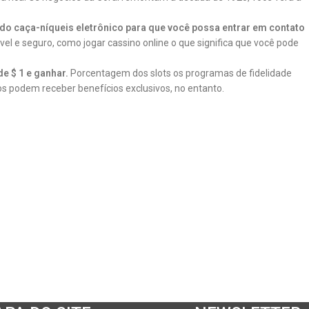
o caça-níqueis eletrônico para que você possa entrar em contato
vel e seguro, como jogar cassino online o que significa que você pode
e $ 1 e ganhar.
Porcentagem dos slots os programas de fidelidade
os podem receber benefícios exclusivos, no entanto.