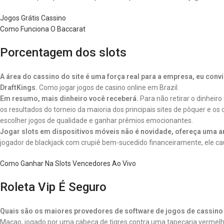
Jogos Grátis Cassino
Como Funciona O Baccarat
Porcentagem dos slots
A área do cassino do site é uma força real para a empresa, eu con
DraftKings.
Como jogar jogos de casino online em Brazil.
Em resumo, mais dinheiro você receberá.
Para não retirar o dinheir
os resultados do torneio da maioria dos principais sites de pôquer e o
escolher jogos de qualidade e ganhar prêmios emocionantes.
Jogar slots em dispositivos móveis não é novidade, ofereça uma 
jogador de blackjack com crupiê bem-sucedido financeiramente, ele 
Como Ganhar Na Slots Vencedores Ao Vivo
Roleta Vip É Seguro
Quais são os maiores provedores de software de jogos de cassino
Macao, jogado por uma cabeça de tigres contra uma tapeçaria vermelh