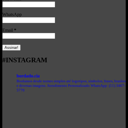
WhatsApp
Email
*
#INSTAGRAM
bordado.cia
Bordamos desde nomes simples até logotipos, símbolos, frases, brasões
e diversas imagens.
Atendimento Personalizado WhatsApp: (11) 3467-
5770