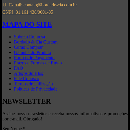
E-mail:
contato@bordado-cia.com.br
CNPJ: 31.161.438/0001-85
MAPA DO SITE
Sobre a Empresa
Bordado & Cia Custom
Como Comprar
Garantia do Produto
Formas de Pagamento
Prazos e Formas de Envio
FAQ
Artigos do Blog
Fale Conosco
Termos de Utilização
Políticas de Privacidade
NEWSLETTER
Assine nossa newsletter e receba nossos informativos e promoções
por e-mail. Obrigado!
Seu Nome
*