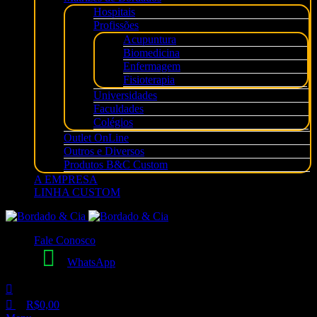
Hospitais
Profissões
Acupuntura
Biomedicina
Enfermagem
Fisioterapia
Universidades
Faculdades
Colégios
Outlet OnLine
Outros e Diversos
Produtos B&C Custom
A EMPRESA
LINHA CUSTOM
Fale Conosco
WhatsApp
R$
0,00