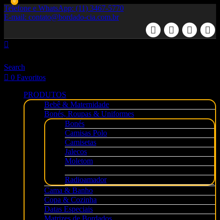
0
0
Telefone e WhatsApp: (11) 3467-5770
E-mail: contato@bordado-cia.com.br
Search
0
Favoritos
PRODUTOS
Bebê & Maternidade
Bonés, Roupas & Uniformes
Bonés
Camisas Polo
Camisetas
Jalecos
Moletom
Motociclistas
Radioamador
Cama & Banho
Copa & Cozinha
Datas Especiais
Matrizes de Bordados