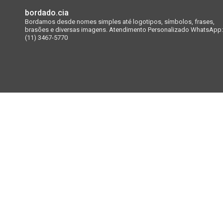
bordado.cia
Bordamos desde nomes simples até logotipos, símbolos, frases,
brasões e diversas imagens.
Atendimento Personalizado WhatsApp:
(11) 3467-5770