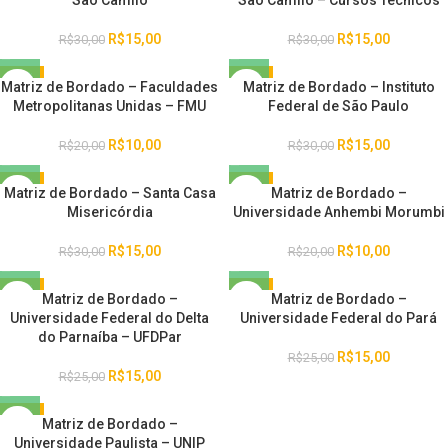
São Camilo
São Camilo – Cursos Técnicos
R$
15,00
R$
15,00
R$
30,00
R$
30,00
-50%
-50%
Matriz de Bordado – Faculdades
Matriz de Bordado – Instituto
Metropolitanas Unidas – FMU
Federal de São Paulo
R$
10,00
R$
15,00
R$
20,00
R$
30,00
-50%
-50%
Matriz de Bordado – Santa Casa
Matriz de Bordado –
Misericórdia
Universidade Anhembi Morumbi
R$
15,00
R$
10,00
R$
30,00
R$
20,00
-40%
-40%
Matriz de Bordado –
Matriz de Bordado –
Universidade Federal do Delta
Universidade Federal do Pará
do Parnaíba – UFDPar
R$
15,00
R$
25,00
R$
15,00
R$
25,00
-50%
Matriz de Bordado –
Universidade Paulista – UNIP