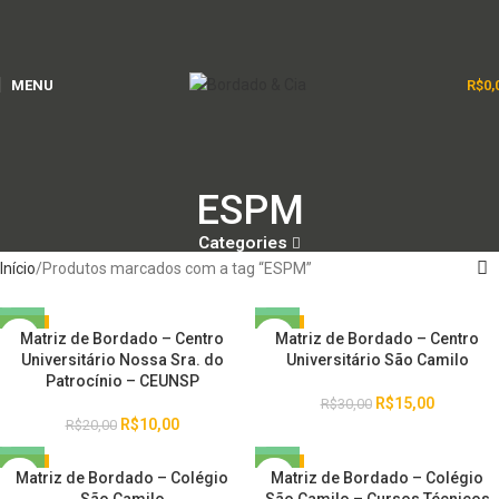
MENU
R$
0,
ESPM
Categories
Início
Produtos marcados com a tag “ESPM”
-50%
-50%
Matriz de Bordado – Centro
Matriz de Bordado – Centro
Universitário Nossa Sra. do
Universitário São Camilo
Patrocínio – CEUNSP
R$
15,00
R$
30,00
R$
10,00
R$
20,00
-50%
-50%
Matriz de Bordado – Colégio
Matriz de Bordado – Colégio