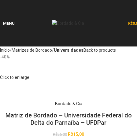
MENU
R$
0,
Início
Matrizes de Bordado
Universidades
Back to products
-40%
Click to enlarge
Bordado & Cia
Matriz de Bordado – Universidade Federal do
Delta do Parnaíba – UFDPar
R$
15,00
R$
25,00