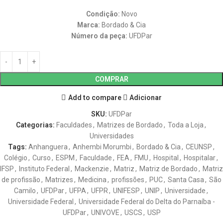
Condição:
Novo
Marca:
Bordado & Cia
Número da peça:
UFDPar
COMPRAR
Add to compare
Adicionar
SKU:
UFDPar
Categorias:
Faculdades
,
Matrizes de Bordado
,
Toda a Loja
,
Universidades
Tags:
Anhanguera
,
Anhembi Morumbi
,
Bordado & Cia
,
CEUNSP
,
Colégio
,
Curso
,
ESPM
,
Faculdade
,
FEA
,
FMU
,
Hospital
,
Hospitalar
,
IFSP
,
Instituto Federal
,
Mackenzie
,
Matriz
,
Matriz de Bordado
,
Matriz
de profissão
,
Matrizes
,
Medicina
,
profissões
,
PUC
,
Santa Casa
,
São
Camilo
,
UFDPar
,
UFPA
,
UFPR
,
UNIFESP
,
UNIP
,
Universidade
,
Universidade Federal
,
Universidade Federal do Delta do Parnaíba -
UFDPar
,
UNIVOVE
,
USCS
,
USP