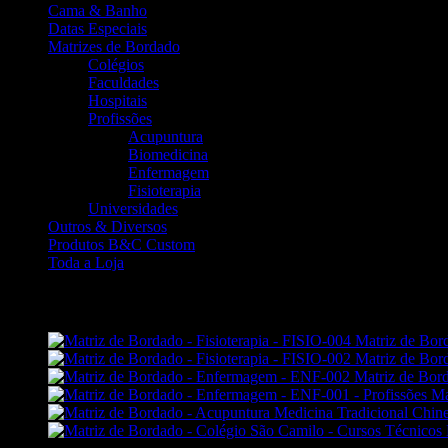
Cama & Banho
Datas Especiais
Matrizes de Bordado
Colégios
Faculdades
Hospitais
Profissões
Acupuntura
Biomedicina
Enfermagem
Fisioterapia
Universidades
Outros & Diversos
Produtos B&C Custom
Toda a Loja
DESTAQUES
Matriz de Bord
Matriz de Bord
Matriz de Bo
Ma