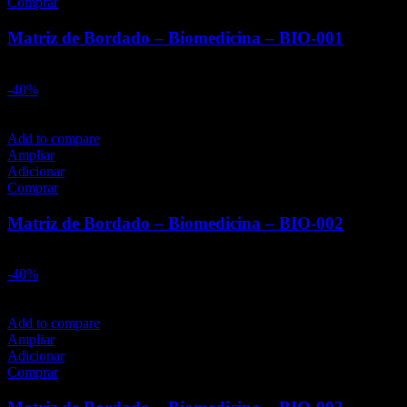
Comprar
Matriz de Bordado – Biomedicina – BIO-001
O
O
R$
25,00
R$
15,00
preço
preço
-40%
original
atual
era:
é:
R$25,00.
R$15,00.
Add to compare
Ampliar
Adicionar
Comprar
Matriz de Bordado – Biomedicina – BIO-002
O
O
R$
25,00
R$
15,00
preço
preço
-40%
original
atual
era:
é:
R$25,00.
R$15,00.
Add to compare
Ampliar
Adicionar
Comprar