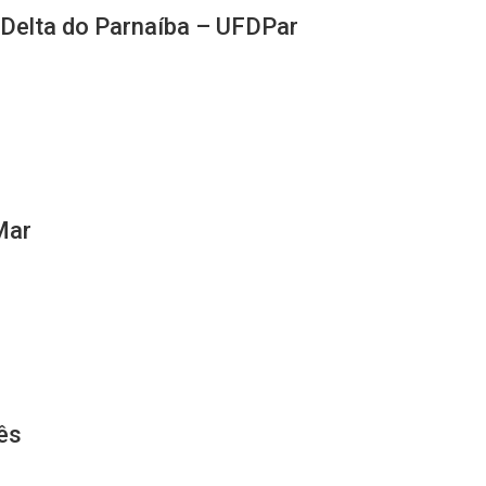
 Delta do Parnaíba – UFDPar
Mar
ês