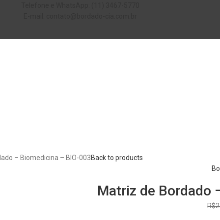
Telefone e WhatsApp: (11) 3467-5770
E-mail: contato@bordado-cia.com.br
dado – Biomedicina – BIO-003
Back to products
Bo
Matriz de Bordado 
R$
2