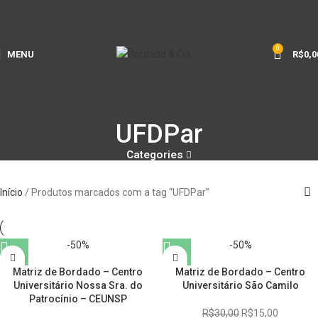
0
MENU
R$
0,0
UFDPar
Categories
Início
Produtos marcados com a tag “UFDPar”
-50%
-50%
Matriz de Bordado – Centro
Matriz de Bordado – Centro
Universitário Nossa Sra. do
Universitário São Camilo
Patrocínio – CEUNSP
R$
30,00
R$
15,00