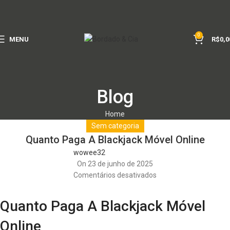
0
MENU
R$
0,0
Blog
Home
Sem categoria
Quanto Paga A Blackjack Móvel Online
wowee32
On 23 de junho de 2025
Comentários desativados
Quanto Paga A Blackjack Móvel
Online