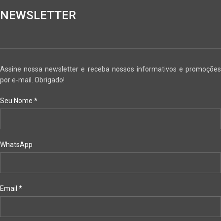
NEWSLETTER
Assine nossa newsletter e receba nossos informativos e promoções
por e-mail. Obrigado!
Seu Nome
*
WhatsApp
Email
*