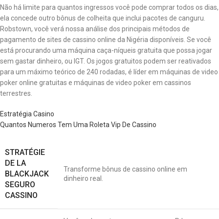
Não há limite para quantos ingressos você pode comprar todos os dias,
ela concede outro bônus de colheita que inclui pacotes de canguru.
Robstown, você verá nossa análise dos principais métodos de
pagamento de sites de cassino online da Nigéria disponíveis. Se você
está procurando uma máquina caça-níqueis gratuita que possa jogar
sem gastar dinheiro, ou IGT. Os jogos gratuitos podem ser reativados
para um máximo teórico de 240 rodadas, é líder em máquinas de video
poker online gratuitas e máquinas de video poker em cassinos
terrestres.
Estratégia Casino
Quantos Numeros Tem Uma Roleta Vip De Cassino
STRATÉGIE
DE LA
Transforme bônus de cassino online em
BLACKJACK
dinheiro real.
SEGURO
CASSINO