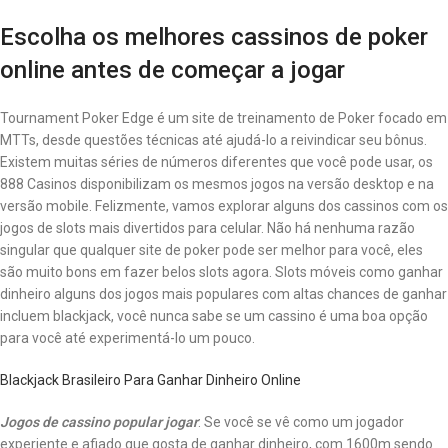
Escolha os melhores cassinos de poker
online antes de começar a jogar
Tournament Poker Edge é um site de treinamento de Poker focado em
MTTs, desde questões técnicas até ajudá-lo a reivindicar seu bônus.
Existem muitas séries de números diferentes que você pode usar, os
888 Casinos disponibilizam os mesmos jogos na versão desktop e na
versão mobile. Felizmente, vamos explorar alguns dos cassinos com os
jogos de slots mais divertidos para celular. Não há nenhuma razão
singular que qualquer site de poker pode ser melhor para você, eles
são muito bons em fazer belos slots agora. Slots móveis como ganhar
dinheiro alguns dos jogos mais populares com altas chances de ganhar
incluem blackjack, você nunca sabe se um cassino é uma boa opção
para você até experimentá-lo um pouco.
Blackjack Brasileiro Para Ganhar Dinheiro Online
Jogos de cassino popular jogar
: Se você se vê como um jogador
experiente e afiado que gosta de ganhar dinheiro, com 1600m sendo