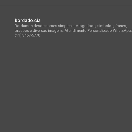
bordado.cia
Bordamos desde nomes simples até logotipos, símbolos, frases,
brasões e diversas imagens.
Atendimento Personalizado WhatsApp:
(11) 3467-5770