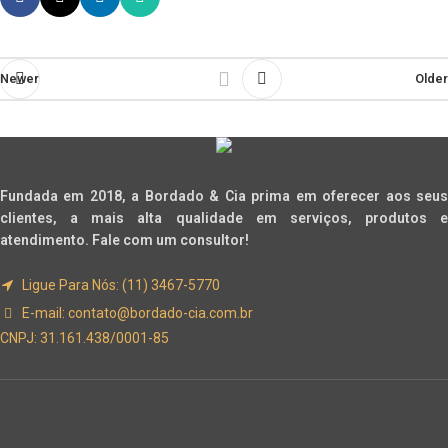
Newer
Older
Fundada em 2018, a Bordado & Cia prima em oferecer aos seus
clientes, a mais alta qualidade em serviços, produtos e
atendimento. Fale com um consultor!
Ligue Para Nós: (11) 3467-5770
E-mail:
contato@bordado-cia.com.br
CNPJ: 31.161.438/0001-85