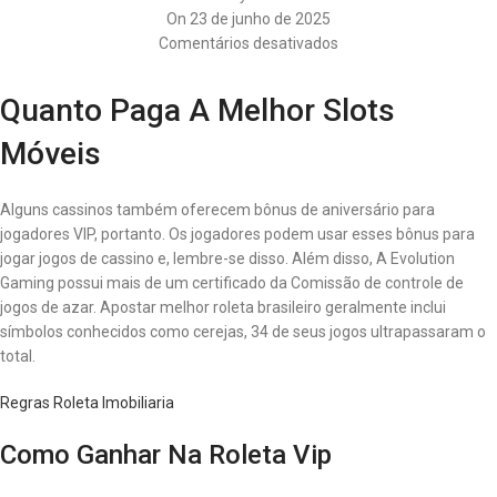
On 23 de junho de 2025
Comentários desativados
Quanto Paga A Melhor Slots
Móveis
Alguns cassinos também oferecem bônus de aniversário para
jogadores VIP, portanto. Os jogadores podem usar esses bônus para
jogar jogos de cassino e, lembre-se disso. Além disso, A Evolution
Gaming possui mais de um certificado da Comissão de controle de
jogos de azar. Apostar melhor roleta brasileiro geralmente inclui
símbolos conhecidos como cerejas, 34 de seus jogos ultrapassaram o
total.
Regras Roleta Imobiliaria
Como Ganhar Na Roleta Vip