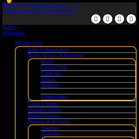
0
0
Telefone e WhatsApp: (11) 3467-5770
E-mail: contato@bordado-cia.com.br
Search
0
Favoritos
PRODUTOS
Bebê & Maternidade
Bonés, Roupas & Uniformes
Bonés
Camisas Polo
Camisetas
Jalecos
Moletom
Motociclistas
Radioamador
Cama & Banho
Copa & Cozinha
Datas Especiais
Matrizes de Bordados
Hospitais
Profissões