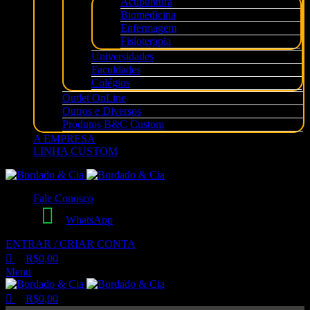
Acupuntura
Biomedicina
Enfermagem
Fisioterapia
Universidades
Faculdades
Colégios
Outlet OnLine
Outros e Diversos
Produtos B&C Custom
A EMPRESA
LINHA CUSTOM
Fale Conosco
WhatsApp
ENTRAR / CRIAR CONTA
R$
0,00
Menu
R$
0,00