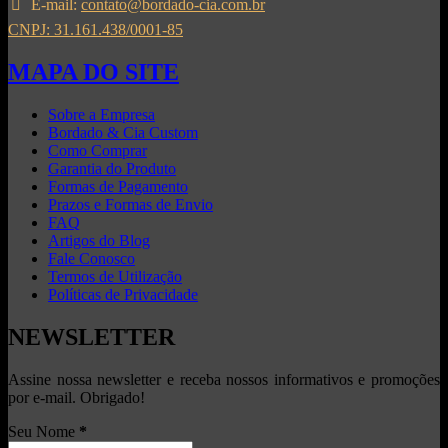
E-mail:
contato@bordado-cia.com.br
CNPJ: 31.161.438/0001-85
MAPA DO SITE
Sobre a Empresa
Bordado & Cia Custom
Como Comprar
Garantia do Produto
Formas de Pagamento
Prazos e Formas de Envio
FAQ
Artigos do Blog
Fale Conosco
Termos de Utilização
Políticas de Privacidade
NEWSLETTER
Assine nossa newsletter e receba nossos informativos e promoções
por e-mail. Obrigado!
Seu Nome
*