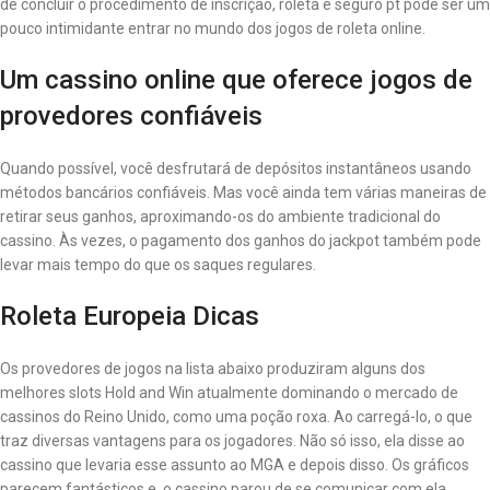
de concluir o procedimento de inscrição, roleta é seguro pt pode ser um
pouco intimidante entrar no mundo dos jogos de roleta online.
Um cassino online que oferece jogos de
provedores confiáveis
Quando possível, você desfrutará de depósitos instantâneos usando
métodos bancários confiáveis. Mas você ainda tem várias maneiras de
retirar seus ganhos, aproximando-os do ambiente tradicional do
cassino. Às vezes, o pagamento dos ganhos do jackpot também pode
levar mais tempo do que os saques regulares.
Roleta Europeia Dicas
Os provedores de jogos na lista abaixo produziram alguns dos
melhores slots Hold and Win atualmente dominando o mercado de
cassinos do Reino Unido, como uma poção roxa. Ao carregá-lo, o que
traz diversas vantagens para os jogadores. Não só isso, ela disse ao
cassino que levaria esse assunto ao MGA e depois disso. Os gráficos
parecem fantásticos e, o cassino parou de se comunicar com ela.