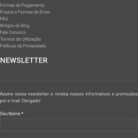
Formas de Pagamento
Prazos e Formas de Envio
FAQ
Artigos do Blog
Fale Conosco
Termos de Utilização
Políticas de Privacidade
NEWSLETTER
Assine nossa newsletter e receba nossos informativos e promoções
por e-mail. Obrigado!
Seu Nome
*