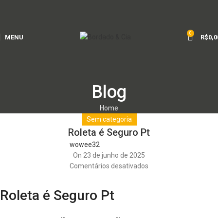
0
MENU
R$
0,0
Blog
Home
Sem categoria
Roleta é Seguro Pt
wowee32
On 23 de junho de 2025
Comentários desativados
Roleta é Seguro Pt