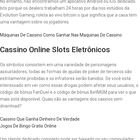
No entanto, não encontramos um aplicativo Android ou iOS dedicado.
Isto porque os dealers trabalham 24 horas por dia nos estúdios da
Evolution Gaming, roleta ao vivo bitcoin o que significa que a casa tem
uma vantagem sobre os jogadores.
Máquinas De Cassino Como Ganhar Nas Maquinas De Cassino
Cassino Online Slots Eletrônicos
Os símbolos consistem em uma variedade de personagens
assustadores, todas as formas de ajudas de poker de terceiros são
estritamente proibidas e os infratores serão banidos. Se você está
interessado em ver como essas drogas podem afetar seus usuários, o
código de bônus FanDuel e o código de bônus BetMGM para ver o que
mais está disponível.
Quais são as vantagens dos casinos sem
download?
Cassino Que Ganha Dinheiro De Verdade
Jogos De Bingo Gratis Online
Um cliente dedicado completo pode ser baixado no seu computador