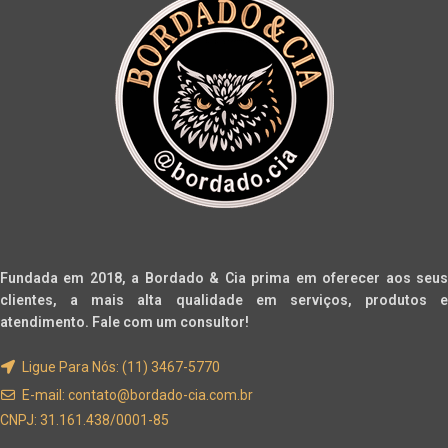
Fundada em 2018, a Bordado & Cia prima em oferecer aos seus
clientes, a mais alta qualidade em serviços, produtos e
atendimento. Fale com um consultor!
Ligue Para Nós: (11) 3467-5770
E-mail:
contato@bordado-cia.com.br
CNPJ: 31.161.438/0001-85