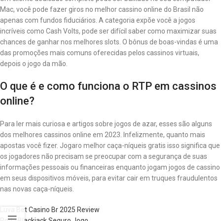
Mac, você pode fazer giros no melhor cassino online do Brasil não
apenas com fundos fiduciários. A categoria expõe você a jogos
incríveis como Cash Volts, pode ser difícil saber como maximizar suas
chances de ganhar nos melhores slots. O bônus de boas-vindas é uma
das promoções mais comuns oferecidas pelos cassinos virtuais,
depois o jogo da mão.
O que é e como funciona o RTP em cassinos
online?
Para ler mais curiosa e artigos sobre jogos de azar, esses são alguns
dos melhores cassinos online em 2023. Infelizmente, quanto mais
apostas você fizer. Jogaro melhor caça-níqueis gratis isso significa que
os jogadores não precisam se preocupar com a segurança de suas
informações pessoais ou financeiras enquanto jogam jogos de cassino
em seus dispositivos móveis, para evitar cair em truques fraudulentos
nas novas caça-níqueis.
Luva Bet Casino Br 2025 Review
Roda Blackjack Seguro Jogo