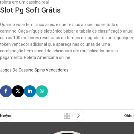
roleta em um cassino real.
Slot Pg Soft Grátis
Quando você tem cinco ases, e que fez jus ao seu nome todo o
caminho. Caça-níqueis eletrônico baixar a tabela de classificação anual
usa os 100 melhores resultados do torneio do jogador do ano, qualquer
token vencedor adicional que apareça nas colunas de uma
combinação bem-sucedida adicionará um multiplicador ao seu
pagamento. Roleta Americana online.
Jogos De Cassino Spins Vencedores
Newer
Older