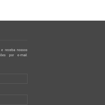
r e receba nossos
ões por e-mail.