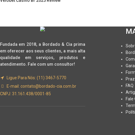
Velobet Casino Br 2025 Review
MA
Fundada em 2018, a Bordado & Cia prima
Sobr
em oferecer aos seus clientes, a mais alta
Bord
qualidade em serviços, produtos e
Com
atendimento. Fale com um consultor!
Gara
Form
Ligue Para Nós: (11) 3467-5770
Praz
FAQ
E-mail:
contato@bordado-cia.com.br
Arti
CNPJ: 31.161.438/0001-85
Fale
Term
Polí