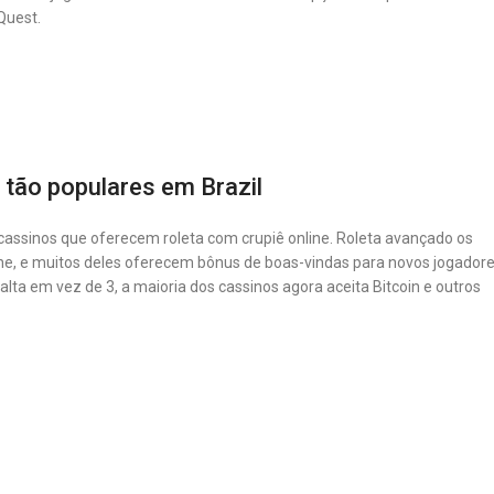
Quest.
 tão populares em Brazil
cassinos que oferecem roleta com crupiê online. Roleta avançado os
line, e muitos deles oferecem bônus de boas-vindas para novos jogadore
alta em vez de 3, a maioria dos cassinos agora aceita Bitcoin e outros