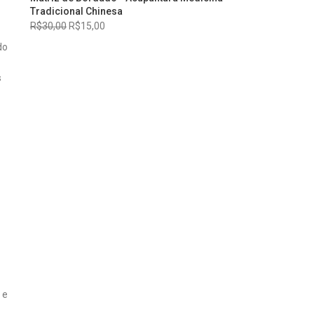
Tradicional Chinesa
R$
30,00
R$
15,00
do
s
.
 e