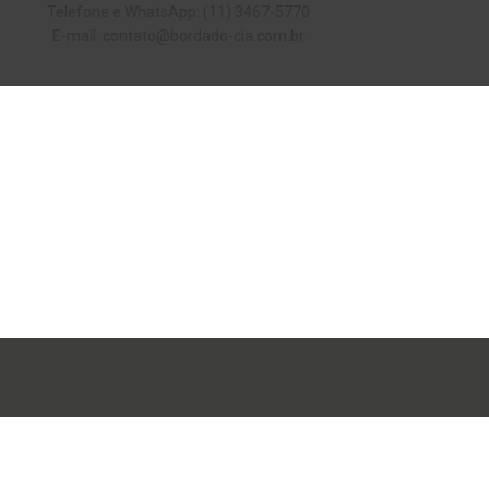
Telefone e WhatsApp: (11) 3467-5770
E-mail: contato@bordado-cia.com.br