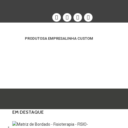
PRODUTOS
A EMPRESA
LINHA CUSTOM
EM DESTAQUE