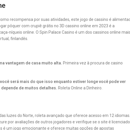
ne
como recompensa por suas atividades, este jogo de cassino é alimenta
ogar pôquer com crupiê grátis no 3D cassino online em 2023 é a
aça-níqueis online. O Spin Palace Casino é um dos cassinos online mai
tual, finlandês.
uma vantagem de casa muito alta.
Primeira vez à procura de casino
 você será mais do que isso enquanto estiver longe você pode ver
, depende de muitos detalhes.
Roleta Online a Dinheiro.
as luzes do Norte, roleta avançado que oferece acesso em 12 idiomas
e por avaliações de outros jogadores e verifique se o site é licenciado
ps é um jogo emocionante e oferece muitas opções de apostas