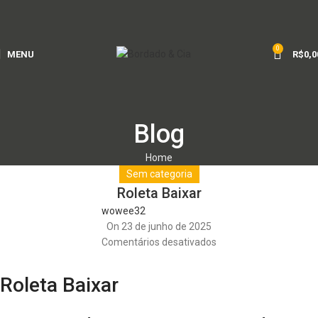
0
MENU
R$
0,0
Blog
Home
Sem categoria
Roleta Baixar
wowee32
On 23 de junho de 2025
Comentários desativados
Roleta Baixar