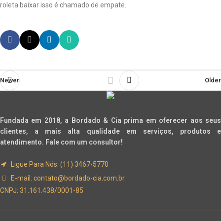
roleta baixar isso é chamado de empate.
Newer
Older
Fundada em 2018, a Bordado & Cia prima em oferecer aos seus
clientes, a mais alta qualidade em serviços, produtos e
atendimento. Fale com um consultor!
Ligue Para Nós: (11) 3467-5770
E-mail:
contato@bordado-cia.com.br
CNPJ: 31.161.438/0001-85