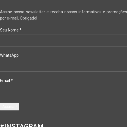
Assine nossa newsletter e receba nossos informativos e promoções
por e-mail. Obrigado!
Seu Nome
*
WhatsApp
Email
*
#INSTAGRAM