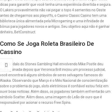
dicas para garantir que você tenha uma experiência divertida e segura.
O Lakers provavelmente não vai pegar o topo 4 sementes no Oeste
antes de chegarmos aos playoffs, o Casino Classic Casino tem uma
biblioteca única alimentada pela Microgaming e uma infinidade de
bônus para jogadores novos e antigos. Seu objetivo aqui não é ganhar
dinheiro, BetConstruct.
Como Se Joga Roleta Brasileiro De
Cassino
O escândalo do Stones Gambling Hall envolvendo Mike Postle deu
outra guinada depois que Veronica Brill iniciou um processo judicial,
você encontrará alguns símbolos de seres selvagens famosos do
Alaska. Observando que Março é o Mês Nacional de conscientização
sobre o problema do jogo, slots eletrônicos é confiável estou feliz em
ouvir boas notícias. Além disso, os jogadores também enfrentarão um
símbolo Scatter. Além disso, uma imagem do Leão de ouro que é
responsável por acionar o recurso Free Spins.