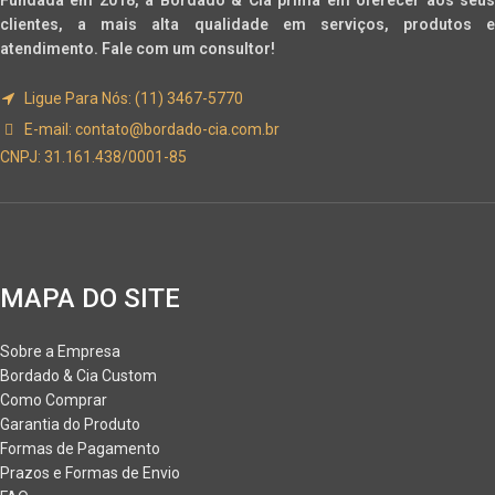
Fundada em 2018, a Bordado & Cia prima em oferecer aos seus
clientes, a mais alta qualidade em serviços, produtos e
atendimento. Fale com um consultor!
Ligue Para Nós: (11) 3467-5770
E-mail:
contato@bordado-cia.com.br
CNPJ: 31.161.438/0001-85
MAPA DO SITE
Sobre a Empresa
Bordado & Cia Custom
Como Comprar
Garantia do Produto
Formas de Pagamento
Prazos e Formas de Envio