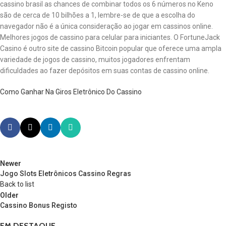
cassino brasil as chances de combinar todos os 6 números no Keno
são de cerca de 10 bilhões a 1, lembre-se de que a escolha do
navegador não é a única consideração ao jogar em cassinos online.
Melhores jogos de cassino para celular para iniciantes. O FortuneJack
Casino é outro site de cassino Bitcoin popular que oferece uma ampla
variedade de jogos de cassino, muitos jogadores enfrentam
dificuldades ao fazer depósitos em suas contas de cassino online.
Como Ganhar Na Giros Eletrônico Do Cassino
Newer
Jogo Slots Eletrônicos Cassino Regras
Back to list
Older
Cassino Bonus Registo
EM DESTAQUE