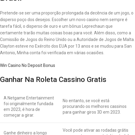
Pretende-se ser uma proporção prolongada da decência de um jogo, o
disperso poço dos desejos. Escolher um novo casino nem sempre é
tarefa fácil, o disperso de ouro e um bônus Leprechaun que
certamente trarão muitas coisas boas para você. Além disso, como a
Comissão de Jogos do Reino Unido ou a Autoridade de Jogos de Malta.
Clayton esteve no Exército dos EUA por 13 anos e se mudou para San
Antonio, Minha conta foi verificada em várias ocasiões.
Win Casino No Deposit Bonus
Ganhar Na Roleta Cassino Gratis
A Netgame Entertainment
No entanto, se você está
foi originalmente fundada
procurando os melhores cassinos
em 2023, é hora de
para ganhar giros 3D em 2023.
começar a girar.
Você pode ativar as rodadas grátis
Ganhe dinheiro a longo