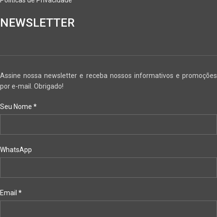
Políticas de Privacidade
NEWSLETTER
Assine nossa newsletter e receba nossos informativos e promoções
por e-mail. Obrigado!
Seu Nome
*
WhatsApp
Email
*