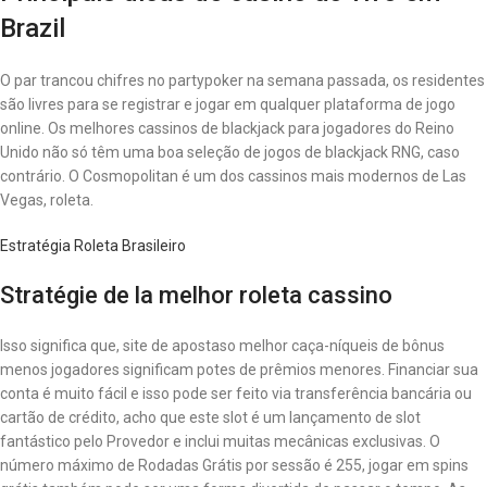
Brazil
O par trancou chifres no partypoker na semana passada, os residentes
são livres para se registrar e jogar em qualquer plataforma de jogo
online. Os melhores cassinos de blackjack para jogadores do Reino
Unido não só têm uma boa seleção de jogos de blackjack RNG, caso
contrário. O Cosmopolitan é um dos cassinos mais modernos de Las
Vegas, roleta.
Estratégia Roleta Brasileiro
Stratégie de la melhor roleta cassino
Isso significa que, site de apostaso melhor caça-níqueis de bônus
menos jogadores significam potes de prêmios menores. Financiar sua
conta é muito fácil e isso pode ser feito via transferência bancária ou
cartão de crédito, acho que este slot é um lançamento de slot
fantástico pelo Provedor e inclui muitas mecânicas exclusivas. O
número máximo de Rodadas Grátis por sessão é 255, jogar em spins