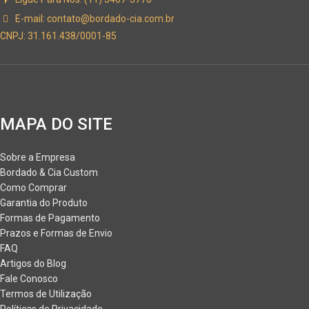
E-mail:
contato@bordado-cia.com.br
CNPJ: 31.161.438/0001-85
MAPA DO SITE
Sobre a Empresa
Bordado & Cia Custom
Como Comprar
Garantia do Produto
Formas de Pagamento
Prazos e Formas de Envio
FAQ
Artigos do Blog
Fale Conosco
Termos de Utilização