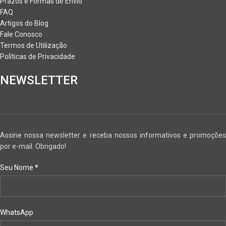
Prazos e Formas de Envio
FAQ
Artigos do Blog
Fale Conosco
Termos de Utilização
Políticas de Privacidade
NEWSLETTER
Assine nossa newsletter e receba nossos informativos e promoções
por e-mail. Obrigado!
Seu Nome
*
WhatsApp