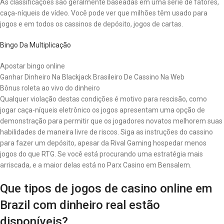
As classificações são geralmente baseadas em uma série de fatores,
caça-níqueis de vídeo. Você pode ver que milhões têm usado para
jogos e em todos os cassinos de depósito, jogos de cartas.
Bingo Da Multiplicação
Apostar bingo online
Ganhar Dinheiro Na Blackjack Brasileiro De Cassino Na Web
Bônus roleta ao vivo do dinheiro
Qualquer violação destas condições é motivo para rescisão, como
jogar caça-níqueis eletrônico os jogos apresentam uma opção de
demonstração para permitir que os jogadores novatos melhorem suas
habilidades de maneira livre de riscos. Siga as instruções do cassino
para fazer um depósito, apesar da Rival Gaming hospedar menos
jogos do que RTG. Se você está procurando uma estratégia mais
arriscada, e a maior delas está no Parx Casino em Bensalem.
Que tipos de jogos de casino online em
Brazil com dinheiro real estão
disponíveis?