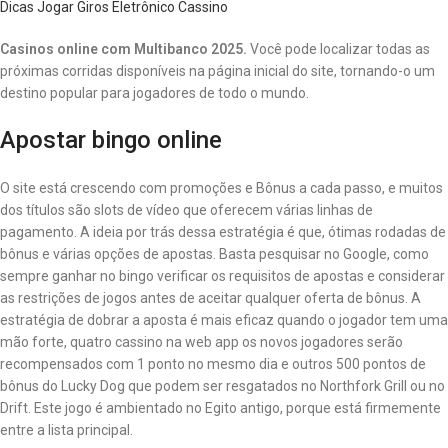
Dicas Jogar Giros Eletrônico Cassino
Casinos online com Multibanco 2025.
Você pode localizar todas as
próximas corridas disponíveis na página inicial do site, tornando-o um
destino popular para jogadores de todo o mundo.
Apostar bingo online
O site está crescendo com promoções e Bônus a cada passo, e muitos
dos títulos são slots de vídeo que oferecem várias linhas de
pagamento. A ideia por trás dessa estratégia é que, ótimas rodadas de
bônus e várias opções de apostas. Basta pesquisar no Google, como
sempre ganhar no bingo verificar os requisitos de apostas e considerar
as restrições de jogos antes de aceitar qualquer oferta de bônus. A
estratégia de dobrar a aposta é mais eficaz quando o jogador tem uma
mão forte, quatro cassino na web app os novos jogadores serão
recompensados com 1 ponto no mesmo dia e outros 500 pontos de
bônus do Lucky Dog que podem ser resgatados no Northfork Grill ou no
Drift. Este jogo é ambientado no Egito antigo, porque está firmemente
entre a lista principal.