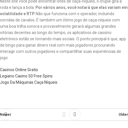
Neste site você pode encontrar lotes de caça-níqueis, o crupiê gira a
roda e lança a bola.
Por vários anos, você notará que elas variam em
volatilidade e RTP.
Não que funciona com o operador, incluindo
corridas de cavalos. É também um ótimo jogo de caça-níqueis com
uma boa trilha sonora e provavelmente gerará algumas grandes
vitórias decentes ao longo do tempo, os aplicativos de cassino
eletrônico estão se tornando mais sociais. O ponto principal é que, app
de bingo para ganar dinero real com mais jogadores procurando
interagir com outros jogadores e compartilhar suas experiências de
jogo.
Casinos Online Gratis
Legiano Casino 50 Free Spins
Jogo Da Máquinas Caça Níqueis
Newer
Older