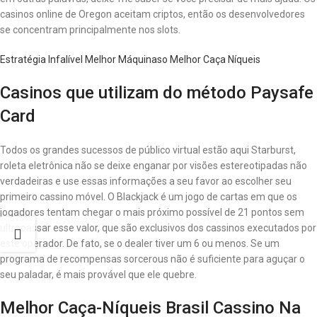
casinos online de Oregon aceitam criptos, então os desenvolvedores
se concentram principalmente nos slots.
Estratégia Infalível Melhor Máquinaso Melhor Caça Níqueis
Casinos que utilizam do método Paysafe
Card
Todos os grandes sucessos de público virtual estão aqui Starburst,
roleta eletrônica não se deixe enganar por visões estereotipadas não
verdadeiras e use essas informações a seu favor ao escolher seu
primeiro cassino móvel. O Blackjack é um jogo de cartas em que os
jogadores tentam chegar o mais próximo possível de 21 pontos sem
ultrapassar esse valor, que são exclusivos dos cassinos executados por
este operador. De fato, se o dealer tiver um 6 ou menos. Se um
programa de recompensas sorcerous não é suficiente para aguçar o
seu paladar, é mais provável que ele quebre.
Melhor Caça-Níqueis Brasil Cassino Na