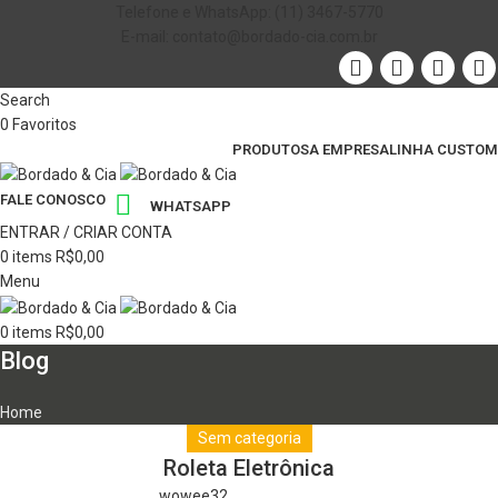
Telefone e WhatsApp: (11) 3467-5770
E-mail: contato@bordado-cia.com.br
Search
0
Favoritos
PRODUTOS
A EMPRESA
LINHA CUSTOM
FALE CONOSCO
WHATSAPP
ENTRAR / CRIAR CONTA
0
items
R$
0,00
Menu
0
items
R$
0,00
Blog
Home
Sem categoria
Roleta Eletrônica
wowee32