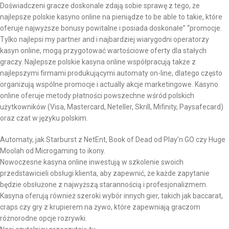
Doświadczeni gracze doskonale zdają sobie sprawę z tego, że
najlepsze polskie kasyno online na pieniądze to be able to takie, które
oferuje najwyższe bonusy powitalne i posiada doskonałe” “promocje.
Tylko najlepsi my partner and i najbardziej wiarygodni operatorzy
kasyn online, mogą przygotować wartościowe oferty dla stałych
graczy. Najlepsze polskie kasyna online współpracują także z
najlepszymi firmami produkującymi automaty on-line, dlatego często
organizują wspólne promocje i actually akcje marketingowe. Kasyno
online oferuje metody płatności powszechne wśród polskich
użytkowników (Visa, Mastercard, Neteller, Skrill, Mifinity, Paysafecard)
oraz czat w języku polskim.
Automaty, jak Starburst z NetEnt, Book of Dead od Play’n GO czy Huge
Moolah od Microgaming to ikony.
Nowoczesne kasyna online inwestują w szkolenie swoich
przedstawicieli obsługi klienta, aby zapewnić, że każde zapytanie
będzie obsłużone z najwyższą starannością i profesjonalizmem.
Kasyna oferują również szeroki wybór innych gier, takich jak baccarat,
craps czy gry z krupierem na żywo, które zapewniają graczom
różnorodne opcje rozrywki.