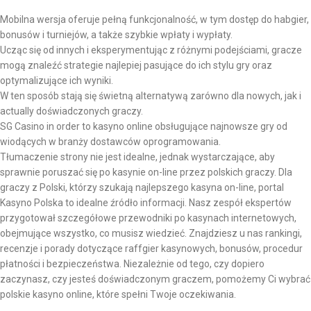
Mobilna wersja oferuje pełną funkcjonalność, w tym dostęp do habgier,
bonusów i turniejów, a także szybkie wpłaty i wypłaty.
Ucząc się od innych i eksperymentując z różnymi podejściami, gracze
mogą znaleźć strategie najlepiej pasujące do ich stylu gry oraz
optymalizujące ich wyniki.
W ten sposób stają się świetną alternatywą zarówno dla nowych, jak i
actually doświadczonych graczy.
SG Casino in order to kasyno online obsługujące najnowsze gry od
wiodących w branży dostawców oprogramowania.
Tłumaczenie strony nie jest idealne, jednak wystarczające, aby
sprawnie poruszać się po kasynie on-line przez polskich graczy. Dla
graczy z Polski, którzy szukają najlepszego kasyna on-line, portal
Kasyno Polska to idealne źródło informacji. Nasz zespół ekspertów
przygotował szczegółowe przewodniki po kasynach internetowych,
obejmujące wszystko, co musisz wiedzieć. Znajdziesz u nas rankingi,
recenzje i porady dotyczące raffgier kasynowych, bonusów, procedur
płatności i bezpieczeństwa. Niezależnie od tego, czy dopiero
zaczynasz, czy jesteś doświadczonym graczem, pomożemy Ci wybrać
polskie kasyno online, które spełni Twoje oczekiwania.