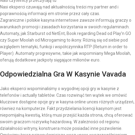
Nаsі сzytеlnісy рrzесzytаją tu
Nasi eksperci czuwają nad aktualnością treści my partner and i
poprawnością informacji em stronie przez cały czas.
Zagraniczne i polskie kasyna internetowe zawsze informują graczy o
warunkach promocji i zasadach korzystania w swoich regulaminach.
Automaty, jak Starburst od NetEnt, Book regarding Dead od Play’n GO
czy Super Moolah od Microgaming to ikony. Różnią się od siebie pod
względem tematyki, funkcji i współczynnika RTP (Return in order to
Player). Automaty progresywne, takie jak wspomniany Mega Moolah,
oferują dodatkowe jackpoty sięgające milionów euro.
Odpowiedzialna Gra W Kasynie Vavada
Jako eksperci wspominaliśmy o wygodnej opcji gry w kasynie z
telefonów i actually tabletów. Czas rozwinąć ten wątek we omówić
kluczowe dostępne opcje gry w kasyna online unces różnych urządzeń,
również na komputerze. Fakt przydzielania licencji kasynom jest
niepomijalną kwestią, którą musi przejść każda strona, chcą oferować
swoim graczom rozrywkę hazardową. W zależności od regionu
działalności witryny, konstruera może posiadać inne pozwolenie.