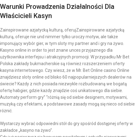
Warunki Prowadzenia Działalności Dla
Właścicieli Kasyn
Zainspirowane azjatycką kulturą, oferujZainspirowane azjatycką
kulturą, oferuje nie und nimmer tylko uroczy motyw, ale także
imponujący wybór gier, w tym sloty my partner and i gry na żywo.
Kasyno online in order to jest znane unces przyjaznego dla
użytkownika interfejsu i atrakcyjnych promocji. W przypadku Mr Bet
Polska zakłady bukmacherskie są również rozszerzeniem oferty
kasyna internetowego. Czy wiesz, że w Mr. Bet Online casino Online
znajdziesz sloty online od blisko 60 najpopularniejszych dealerów na
świecie? Każdy z nich posiada niezwykle rozbudowaną we bogatą
ofertę habgier, gdzie każdy znajdzie coś unikatowego dla siebie.
Automaty perform gry” “różnią się od siebie designem, motywami,
muzyką czy efektami, a podstawowe zasady mogą się nieco od siebie
różnić.
Wystarczy wybrać odpowiedni stół do gry spośród dostępnej oferty w
zakładce „kasyno na żywo”.