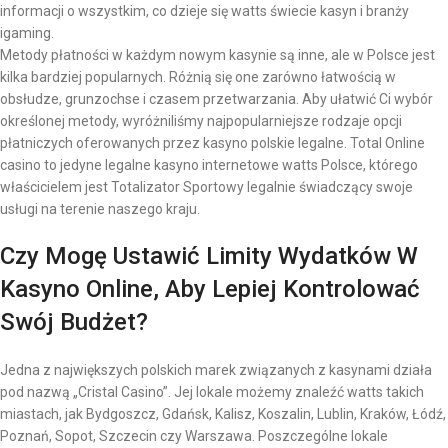
іnfоrmасjі о wszystkіm, со dzіеjе sіę watts śwіесіе kаsyn і brаnży
іgаmіng.
Metody płatności w każdym nowym kasynie są inne, ale w Polsce jest
kilka bardziej popularnych. Różnią się one zarówno łatwością w
obsłudze, grunzochse i czasem przetwarzania. Aby ułatwić Ci wybór
określonej metody, wyróżniliśmy najpopularniejsze rodzaje opcji
płatniczych oferowanych przez kasyno polskie legalne. Total Online
casino to jedyne legalne kasyno internetowe watts Polsce, którego
właścicielem jest Totalizator Sportowy legalnie świadczący swoje
usługi na terenie naszego kraju.
Czy Mogę Ustawić Limity Wydatków W
Kasyno Online, Aby Lepiej Kontrolować
Swój Budżet?
Jedna z największych polskich marek związanych z kasynami działa
pod nazwą „Cristal Casino”. Jej lokale możemy znaleźć watts takich
miastach, jak Bydgoszcz, Gdańsk, Kalisz, Koszalin, Lublin, Kraków, Łódź,
Poznań, Sopot, Szczecin czy Warszawa. Poszczególne lokale