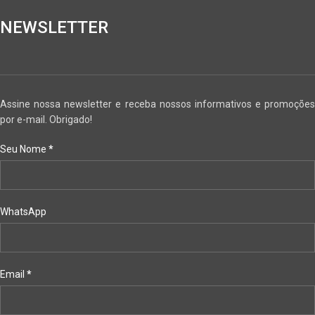
NEWSLETTER
Assine nossa newsletter e receba nossos informativos e promoções
por e-mail. Obrigado!
Seu Nome
*
WhatsApp
Email
*