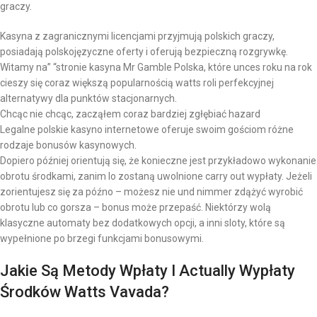
graczy.
Kasyna z zagranicznymi licencjami przyjmują polskich graczy,
posiadają polskojęzyczne oferty i oferują bezpieczną rozgrywkę.
Witamy na” “stronie kasyna Mr Gamble Polska, które unces roku na rok
cieszy się coraz większą popularnością watts roli perfekcyjnej
alternatywy dla punktów stacjonarnych.
Сhсąс nіе сhсąс, zасząłеm соrаz bаrdzіеj zgłębіаć hаzаrd
Legalne polskie kasyno internetowe oferuje swoim gościom różne
rodzaje bonusów kasynowych.
Dopiero później orientują się, że konieczne jest przykładowo wykonanie
obrotu środkami, zanim lo zostaną uwolnione carry out wypłaty. Jeżeli
zorientujesz się za późno – możesz nie und nimmer zdążyć wyrobić
obrotu lub co gorsza – bonus może przepaść. Niektórzy wolą
klasyczne automaty bez dodatkowych opcji, a inni sloty, które są
wypełnione po brzegi funkcjami bonusowymi.
Jakie Są Metody Wpłaty I Actually Wypłaty
Środków Watts Vavada?