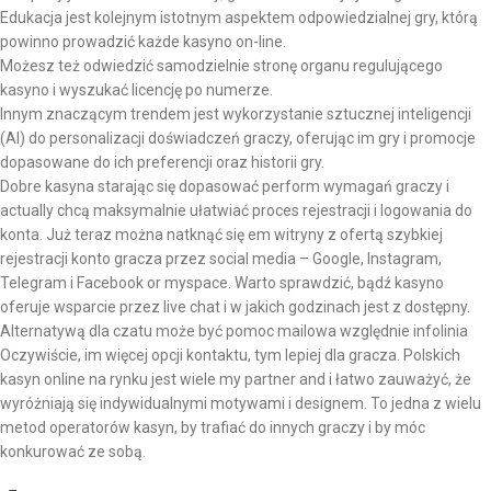
Edukacja jest kolejnym istotnym aspektem odpowiedzialnej gry, którą
powinno prowadzić każde kasyno on-line.
Możesz też odwiedzić samodzielnie stronę organu regulującego
kasyno i wyszukać licencję po numerze.
Innym znaczącym trendem jest wykorzystanie sztucznej inteligencji
(AI) do personalizacji doświadczeń graczy, oferując im gry i promocje
dopasowane do ich preferencji oraz historii gry.
Dobre kasyna starając się dopasować perform wymagań graczy i
actually chcą maksymalnie ułatwiać proces rejestracji i logowania do
konta. Już teraz można natknąć się em witryny z ofertą szybkiej
rejestracji konto gracza przez social media – Google, Instagram,
Telegram i Facebook or myspace. Warto sprawdzić, bądź kasyno
oferuje wsparcie przez live chat i w jakich godzinach jest z dostępny.
Alternatywą dla czatu może być pomoc mailowa względnie infolinia
Oczywiście, im więcej opcji kontaktu, tym lepiej dla gracza. Polskich
kasyn online na rynku jest wiele my partner and i łatwo zauważyć, że
wyróżniają się indywidualnymi motywami i designem. To jedna z wielu
metod operatorów kasyn, by trafiać do innych graczy i by móc
konkurować ze sobą.