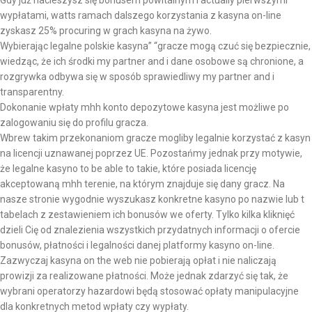
Gdy już nacieszysz się bonusem powitalnym i actually pierwszymi
wypłatami, watts ramach dalszego korzystania z kasyna on-line
zyskasz 25% procuring w grach kasyna na żywo.
Wybierając legalne polskie kasyna” “gracze mogą czuć się bezpiecznie,
wiedząc, że ich środki my partner and i dane osobowe są chronione, a
rozgrywka odbywa się w sposób sprawiedliwy my partner and i
transparentny.
Dokonanie wpłaty mhh konto depozytowe kasyna jest możliwe po
zalogowaniu się do profilu gracza.
Wbrew takim przekonaniom gracze mogliby legalnie korzystać z kasyn
na licencji uznawanej poprzez UE. Pozostańmy jednak przy motywie,
że legalne kasyno to be able to takie, które posiada licencję
akceptowaną mhh terenie, na którym znajduje się dany gracz. Na
nasze stronie wygodnie wyszukasz konkretne kasyno po nazwie lub t
tabelach z zestawieniem ich bonusów we oferty. Tylko kilka kliknięć
dzieli Cię od znalezienia wszystkich przydatnych informacji o ofercie
bonusów, płatności i legalności danej platformy kasyno on-line.
Zazwyczaj kasyna on the web nie pobierają opłat i nie naliczają
prowizji za realizowane płatności. Może jednak zdarzyć się tak, że
wybrani operatorzy hazardowi będą stosować opłaty manipulacyjne
dla konkretnych metod wpłaty czy wypłaty.