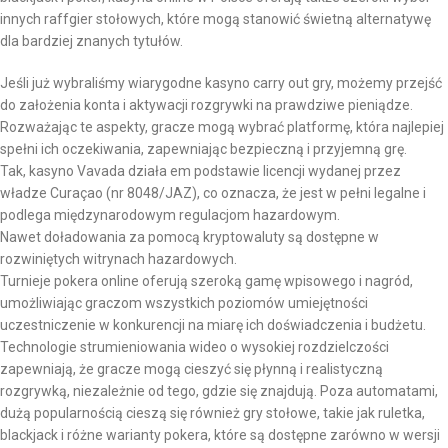
innych raffgier stołowych, które mogą stanowić świetną alternatywę
dla bardziej znanych tytułów.
Jeśli już wybraliśmy wiarygodne kasyno carry out gry, możemy przejść
do założenia konta i aktywacji rozgrywki na prawdziwe pieniądze.
Rozważając te aspekty, gracze mogą wybrać platformę, która najlepiej
spełni ich oczekiwania, zapewniając bezpieczną i przyjemną grę.
Tak, kasyno Vavada działa em podstawie licencji wydanej przez
władze Curaçao (nr 8048/JAZ), co oznacza, że jest w pełni legalne i
podlega międzynarodowym regulacjom hazardowym.
Nawet doładowania za pomocą kryptowaluty są dostępne w
rozwiniętych witrynach hazardowych.
Turnieje pokera online oferują szeroką gamę wpisowego i nagród,
umożliwiając graczom wszystkich poziomów umiejętności
uczestniczenie w konkurencji na miarę ich doświadczenia i budżetu.
Technologie strumieniowania wideo o wysokiej rozdzielczości
zapewniają, że gracze mogą cieszyć się płynną i realistyczną
rozgrywką, niezależnie od tego, gdzie się znajdują. Poza automatami,
dużą popularnością cieszą się również gry stołowe, takie jak ruletka,
blackjack i różne warianty pokera, które są dostępne zarówno w wersji