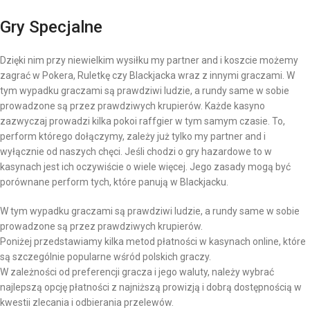
Gry Specjalne
Dzięki nim przy niewielkim wysiłku my partner and i koszcie możemy
zagrać w Pokera, Ruletkę czy Blackjacka wraz z innymi graczami. W
tym wypadku graczami są prawdziwi ludzie, a rundy same w sobie
prowadzone są przez prawdziwych krupierów. Każde kasyno
zazwyczaj prowadzi kilka pokoi raffgier w tym samym czasie. To,
perform którego dołączymy, zależy już tylko my partner and i
wyłącznie od naszych chęci. Jeśli chodzi o gry hazardowe to w
kasynach jest ich oczywiście o wiele więcej. Jego zasady mogą być
porównane perform tych, które panują w Blackjacku.
W tym wypadku graczami są prawdziwi ludzie, a rundy same w sobie
prowadzone są przez prawdziwych krupierów.
Poniżej przedstawiamy kilka metod płatności w kasynach online, które
są szczególnie popularne wśród polskich graczy.
W zależności od preferencji gracza i jego waluty, należy wybrać
najlepszą opcję płatności z najniższą prowizją i dobrą dostępnością w
kwestii zlecania i odbierania przelewów.