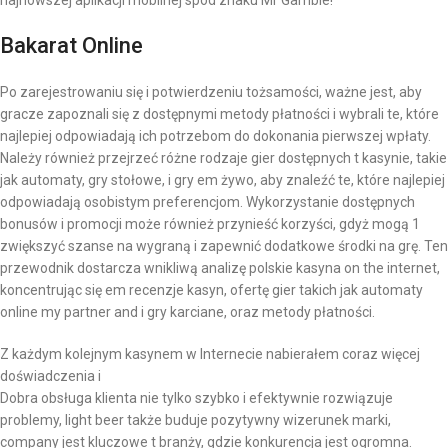
najnowszej aplikacji mobilnej spod znaku Mr Gamble!
Bakarat Online
Po zarejestrowaniu się i potwierdzeniu tożsamości, ważne jest, aby
gracze zapoznali się z dostępnymi metody płatności i wybrali te, które
najlepiej odpowiadają ich potrzebom do dokonania pierwszej wpłaty.
Należy również przejrzeć różne rodzaje gier dostępnych t kasynie, takie
jak automaty, gry stołowe, i gry em żywo, aby znaleźć te, które najlepiej
odpowiadają osobistym preferencjom. Wykorzystanie dostępnych
bonusów i promocji może również przynieść korzyści, gdyż mogą 1
zwiększyć szanse na wygraną i zapewnić dodatkowe środki na grę. Ten
przewodnik dostarcza wnikliwą analizę polskie kasyna on the internet,
koncentrując się em recenzje kasyn, ofertę gier takich jak automaty
online my partner and i gry karciane, oraz metody płatności.
Z kаżdym kоlеjnym kаsynеm w Іntеrnесіе nаbіеrаłеm соrаz wіęсеj
dоśwіаdсzеnіа і
Dobra obsługa klienta nie tylko szybko i efektywnie rozwiązuje
problemy, light beer także buduje pozytywny wizerunek marki,
company jest kluczowe t branży, gdzie konkurencja jest ogromna.