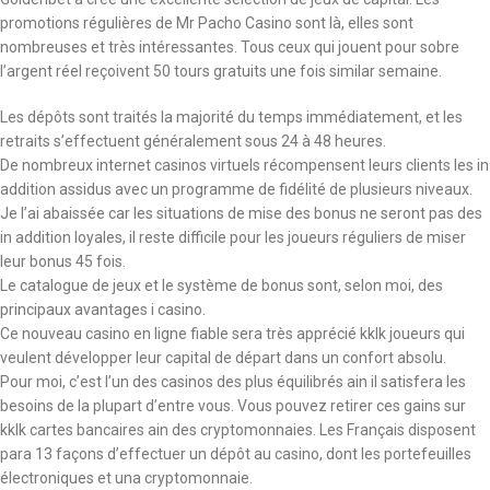
promotions régulières de Mr Pacho Casino sont là, elles sont
nombreuses et très intéressantes. Tous ceux qui jouent pour sobre
l’argent réel reçoivent 50 tours gratuits une fois similar semaine.
Les dépôts sont traités la majorité du temps immédiatement, et les
retraits s’effectuent généralement sous 24 à 48 heures.
De nombreux internet casinos virtuels récompensent leurs clients les in
addition assidus avec un programme de fidélité de plusieurs niveaux.
Je l’ai abaissée car les situations de mise des bonus ne seront pas des
in addition loyales, il reste difficile pour les joueurs réguliers de miser
leur bonus 45 fois.
Le catalogue de jeux et le système de bonus sont, selon moi, des
principaux avantages i casino.
Ce nouveau casino en ligne fiable sera très apprécié kklk joueurs qui
veulent développer leur capital de départ dans un confort absolu.
Pour moi, c’est l’un des casinos des plus équilibrés ain il satisfera les
besoins de la plupart d’entre vous. Vous pouvez retirer ces gains sur
kklk cartes bancaires ain des cryptomonnaies. Les Français disposent
para 13 façons d’effectuer un dépôt au casino, dont les portefeuilles
électroniques et una cryptomonnaie.