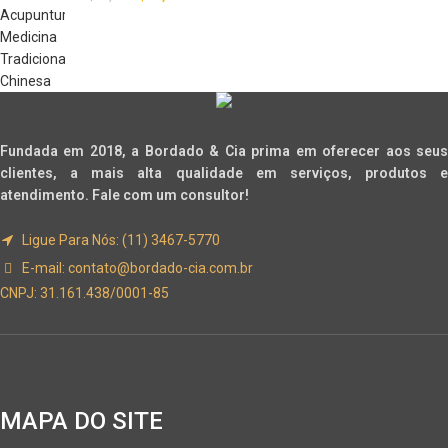
Fundada em 2018, a Bordado & Cia prima em oferecer aos seus
clientes, a mais alta qualidade em serviços, produtos e
atendimento. Fale com um consultor!
Ligue Para Nós: (11) 3467-5770
E-mail:
contato@bordado-cia.com.br
CNPJ: 31.161.438/0001-85
MAPA DO SITE