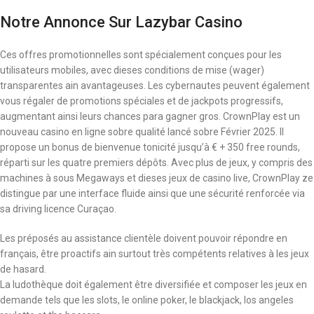
Notre Annonce Sur Lazybar Casino
Ces offres promotionnelles sont spécialement conçues pour les
utilisateurs mobiles, avec dieses conditions de mise (wager)
transparentes ain avantageuses. Les cybernautes peuvent également
vous régaler de promotions spéciales et de jackpots progressifs,
augmentant ainsi leurs chances para gagner gros​. CrownPlay est un
nouveau casino en ligne sobre qualité lancé sobre Février 2025. Il
propose un bonus de bienvenue tonicité jusqu’à € + 350 free rounds,
réparti sur les quatre premiers dépôts. Avec plus de jeux, y compris des
machines à sous Megaways et dieses jeux de casino live, CrownPlay ze
distingue par une interface fluide ainsi que une sécurité renforcée via
sa driving licence Curaçao.
Les préposés au assistance clientèle doivent pouvoir répondre en
français, être proactifs ain surtout très compétents relatives à les jeux
de hasard.
La ludothèque doit également être diversifiée et composer les jeux en
demande tels que les slots, le online poker, le blackjack, los angeles