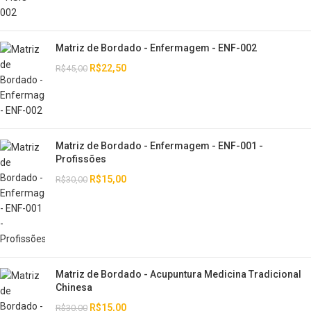
Matriz de Bordado - Enfermagem - ENF-002
R$
22,50
R$
45,00
Matriz de Bordado - Enfermagem - ENF-001 -
Profissões
R$
15,00
R$
30,00
Matriz de Bordado - Acupuntura Medicina Tradicional
Chinesa
R$
15,00
R$
30,00