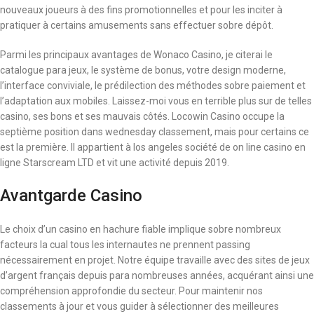
nouveaux joueurs à des fins promotionnelles et pour les inciter à
pratiquer à certains amusements sans effectuer sobre dépôt.
Parmi les principaux avantages de Wonaco Casino, je citerai le
catalogue para jeux, le système de bonus, votre design moderne,
l’interface conviviale, le prédilection des méthodes sobre paiement et
l’adaptation aux mobiles. Laissez-moi vous en terrible plus sur de telles
casino, ses bons et ses mauvais côtés. Locowin Casino occupe la
septième position dans wednesday classement, mais pour certains ce
est la première. Il appartient à los angeles société de on line casino en
ligne Starscream LTD et vit une activité depuis 2019.
Avantgarde Casino
Le choix d’un casino en hachure fiable implique sobre nombreux
facteurs la cual tous les internautes ne prennent passing
nécessairement en projet. Notre équipe travaille avec des sites de jeux
d’argent français depuis para nombreuses années, acquérant ainsi une
compréhension approfondie du secteur. Pour maintenir nos
classements à jour et vous guider à sélectionner des meilleures