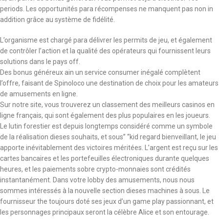
periods. Les opportunités para récompenses ne manquent pas non in
addition grâce au système de fidélité.
L’organisme est chargé para délivrer les permits de jeu, et également
de contrôler l’action et la qualité des opérateurs qui fournissent leurs
solutions dans le pays off.
Des bonus généreux ain un service consumer inégalé complètent
l’offre, faisant de Spinoloco une destination de choix pour les amateurs
de amusements en ligne.
Sur notre site, vous trouverez un classement des meilleurs casinos en
ligne français, qui sont également des plus populaires en les joueurs.
Le lutin forestier est depuis longtemps considéré comme un symbole
de la réalisation dieses souhaits, et sous” “kid regard bienveillant, le jeu
apporte inévitablement des victoires méritées. L’argent est reçu sur les
cartes bancaires et les portefeuilles électroniques durante quelques
heures, et les paiements sobre crypto-monnaies sont crédités
instantanément. Dans votre lobby des amusements, nous nous
sommes intéressés à la nouvelle section dieses machines à sous. Le
fournisseur the toujours doté ses jeux d’un game play passionnant, et
les personnages principaux seront la célèbre Alice et son entourage.