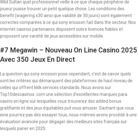
Wild Sultan quel professionnel veille à ce que chaque périphérie de
joueur puisse trouver un petit quelque chose. Les conditions des
benefit (wagering x30 ainsi que validité de 30 jours) sont également
correctes comparées à ce qui sony ericsson fait dans the secteur. Nos
internet casinos partenaires disposent sobre licences fiables et
proposent une variété de jeux accessibles sur mobile.
#7 Megawin – Nouveau On Line Casino 2025
Avec 350 Jeux En Direct
La question qui sony ericsson pose cependant, c’est de savoir quels
sont les critères qui démarquent des plateformes de haut niveau de
celles qui offrent kklk services standards. Nous avons sur
Top10descasinos. com une sélection d’excellentes marques para
casino en ligne sur lesquelles vous trouverez des added bonus
gratifiants et des jeux équitables put vous amuser. Sachant que vous
eine pourrez pas des essayer tous, nous-mêmes avons procédé à une
évaluation avancée pour dégager des meilleurs sites français sur
lesquels parier en 2025.