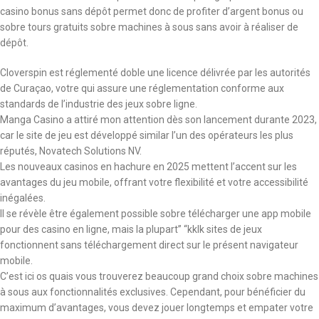
casino bonus sans dépôt permet donc de profiter d’argent bonus ou
sobre tours gratuits sobre machines à sous sans avoir à réaliser de
dépôt.
Cloverspin est réglementé doble une licence délivrée par les autorités
de Curaçao, votre qui assure une réglementation conforme aux
standards de l’industrie des jeux sobre ligne.
Manga Casino a attiré mon attention dès son lancement durante 2023,
car le site de jeu est développé similar l’un des opérateurs les plus
réputés, Novatech Solutions NV.
Les nouveaux casinos en hachure en 2025 mettent l’accent sur les
avantages du jeu mobile, offrant votre flexibilité et votre accessibilité
inégalées.
Il se révèle être également possible sobre télécharger une app mobile
pour des casino en ligne, mais la plupart” “kklk sites de jeux
fonctionnent sans téléchargement direct sur le présent navigateur
mobile.
C’est ici os quais vous trouverez beaucoup grand choix sobre machines
à sous aux fonctionnalités exclusives. Cependant, pour bénéficier du
maximum d’avantages, vous devez jouer longtemps et empater votre