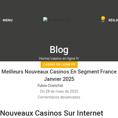
0
MENU
R$
0,0
Blog
Home
casino en ligne fr
CASINO EN LIGNE FR
Meilleurs Nouveaux Casinos En Segment France
Janvier 2025
Fulvio Cristofoli
On 28 de maio de 2025
Comentários desativados
Nouveaux Casinos Sur Internet